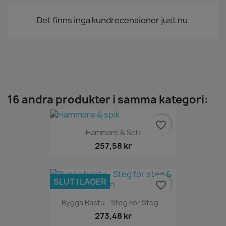
Det finns inga kundrecensioner just nu.
16 andra produkter i samma kategori:
favorite_border
Hammare & Spik
257,58 kr
SLUT I LAGER
favorite_border
Bygga Bastu - Steg För Steg...
273,48 kr