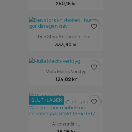
250,16 kr
favorite_border
Den Stora Knivboken - Hur...
333,90 kr
favorite_border
Mulle Mecks Verktyg
124,02 kr
SLUT I LAGER
favorite_border
Allkonstnär I...
75,26 kr