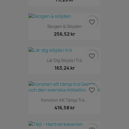
favorite_border
Skogen & Slöjden
256,52 kr
favorite_border
Lär Dig Slöjda I Trä
163,24 kr
favorite_border
Konsten Att Tämja Trä...
416,58 kr