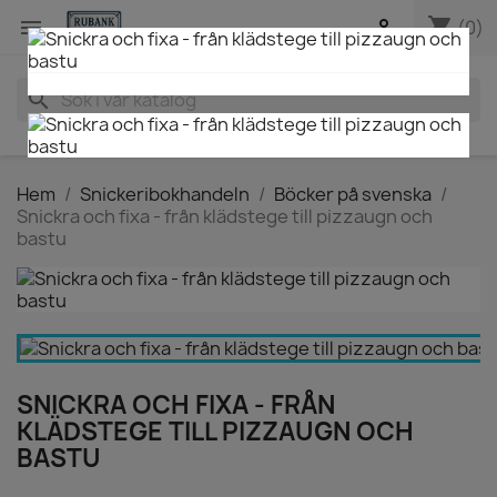
shopping_cart


(0)
search
Hem
Snickeribokhandeln
Böcker på svenska
Snickra och fixa - från klädstege till pizzaugn och
bastu
SNICKRA OCH FIXA - FRÅN
KLÄDSTEGE TILL PIZZAUGN OCH
BASTU