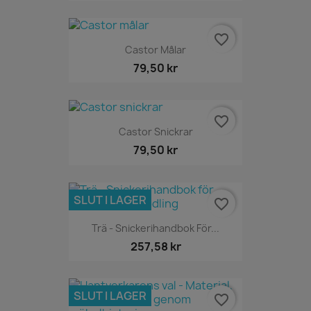
favorite_border
Castor Målar
79,50 kr
favorite_border
Castor Snickrar
79,50 kr
SLUT I LAGER
favorite_border
Trä - Snickerihandbok För...
257,58 kr
SLUT I LAGER
favorite_border