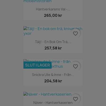
Hantverkarens Val -...
265,00 kr
favorite_border
Tälj! - En Bok Om Trä,...
257,58 kr
SLUT I LAGER
favorite_border
Snickra Ute & Inne - Från...
204,58 kr
favorite_border
Näver - Hantverkaserien