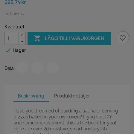
295,74 kr
Inkl. moms
Kvantitet

favorite_border
LÄGG TILL I VARUKORGEN

I lager
Dela
Beskrivning
Produktdetaljer
Have you dreamed of building a sauna or serving
pizzas baked in your own oven? If you love DIY
and home improvement, this is the book for you!
Here are over 20 creative, smart and stylish