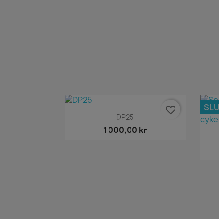
SLU
favorite_border
Snabbvy

DP25
1 000,00 kr