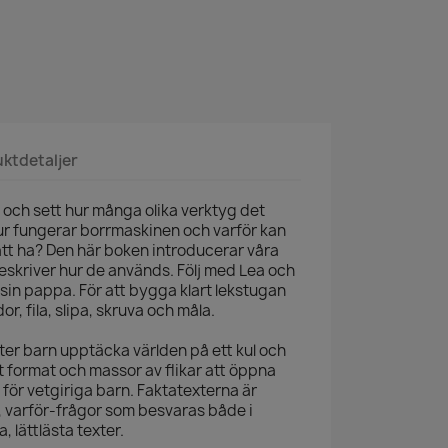
ktdetaljer
d och sett hur många olika verktyg det
ur fungerar borrmaskinen och varför kan
att ha? Den här boken introducerar våra
eskriver hur de används. Följ med Lea och
sin pappa. För att bygga klart lekstugan
dor, fila, slipa, skruva och måla.
låter barn upptäcka världen på ett kul och
igt format och massor av flikar att öppna
för vetgiriga barn. Faktatexterna är
r, varför-frågor som besvaras både i
, lättlästa texter.