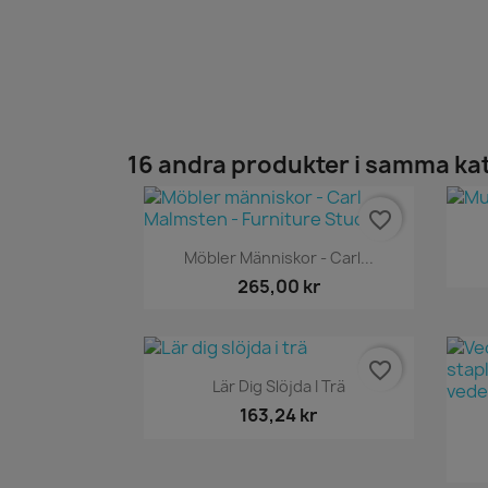
16 andra produkter i samma ka
favorite_border
Snabbvy

Möbler Människor - Carl...
265,00 kr
favorite_border
Snabbvy

Lär Dig Slöjda I Trä
163,24 kr