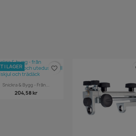
T I LAGER
favorite_border
fa
Snabbvy

Snickra & Bygg - Från...
204,58 kr