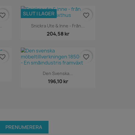
SLUT I LAGER
vorite_border
favorite_border
Snabbvy

..
Snickra Ute & Inne - Från...
204,58 kr
vorite_border
favorite_border
Snabbvy

Den Svenska...
196,10 kr