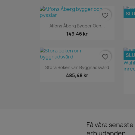
SLU
favorite_border
Snabbvy

Alfons Åberg Bygger Och...
149,46 kr
SLU
favorite_border
Snabbvy

Stora Boken Om Byggnadsvård
485,48 kr
Få våra senaste
erbjudanden