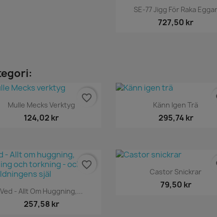
Snabbvy

SE-77 Jigg För Raka Egga
727,50 kr
tegori:
favorite_border
fa
Snabbvy
Snabbvy


Mulle Mecks Verktyg
Känn Igen Trä
124,02 kr
295,74 kr
favorite_border
fa
Snabbvy

Castor Snickrar
79,50 kr
Snabbvy

Ved - Allt Om Huggning,...
257,58 kr