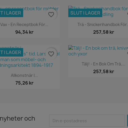
T I LAGER
SLUT I LAGER
favorite_border
fa
Snabbvy
Snabbvy


Vax - En Receptbok För...
Trä - Snickerihandbok För.
94,34 kr
257,58 kr
T I LAGER
favorite_border
fa
Snabbvy

Tälj! - En Bok Om Trä,...
257,58 kr
Snabbvy

Allkonstnär I...
75,26 kr
 nyheter och