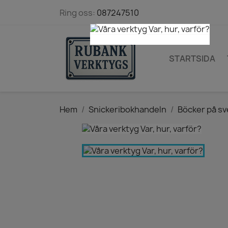
Ring oss:
087247510
STARTSIDA
Hem
Snickeribokhandeln
Böcker på s