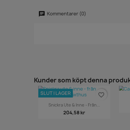
Kommentarer (0)
Kunder som köpt denna produk
SLUT I LAGER
favorite_border
Snabbvy

Snickra Ute & Inne - Från...
204,58 kr