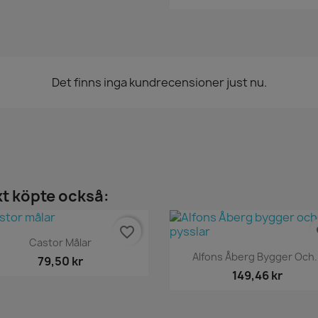
Det finns inga kundrecensioner just nu.
t köpte också:
favorite_border
fa
Snabbvy

Castor Målar
Snabbvy

Alfons Åberg Bygger Och..
79,50 kr
149,46 kr