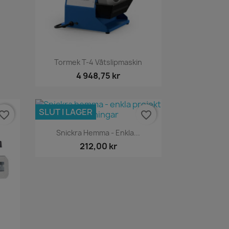
Snabbvy

Tormek T-4 Våtslipmaskin
4 948,75 kr
SLUT I LAGER
vorite_border
favorite_border
Snabbvy

Snickra Hemma - Enkla...
212,00 kr