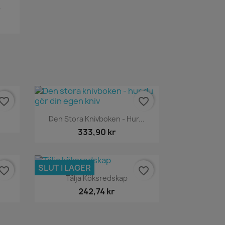
r
vorite_border
favorite_border
Snabbvy

Den Stora Knivboken - Hur...
333,90 kr
SLUT I LAGER
vorite_border
favorite_border
Snabbvy

Tälja Köksredskap
242,74 kr