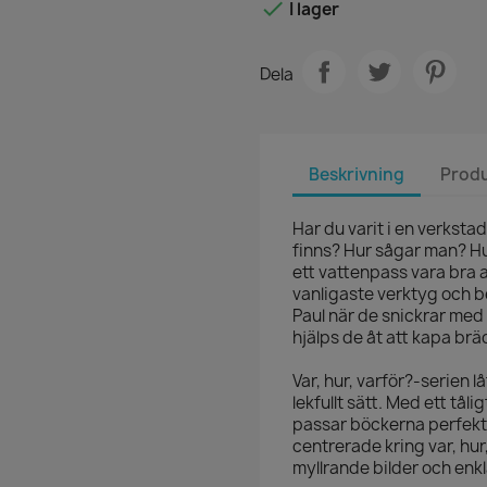

I lager
Dela
Beskrivning
Produ
Har du varit i en verksta
finns? Hur sågar man? H
ett vattenpass vara bra 
vanligaste verktyg och b
Paul när de snickrar med 
hjälps de åt att kapa brä
Var, hur, varför?-serien 
lekfullt sätt. Med ett tål
passar böckerna perfekt 
centrerade kring var, hu
myllrande bilder och enkla