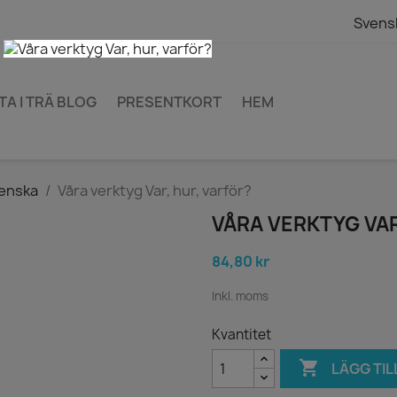
Svens
TA I TRÄ BLOG
PRESENTKORT
HEM
venska
Våra verktyg Var, hur, varför?
VÅRA VERKTYG VAR
84,80 kr
Inkl. moms
Kvantitet

LÄGG TIL