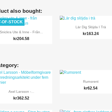
uct also bought:
-OF-STOCK

Quick view
Lär Dig Slöjda I Trä

Quick view
Snickra Ute & Inne - Från...
kr163.24
kr204.58
ategory:

Quick view
Rumsrent
kr62.54

Quick view
Axel Larsson -...
kr362.52