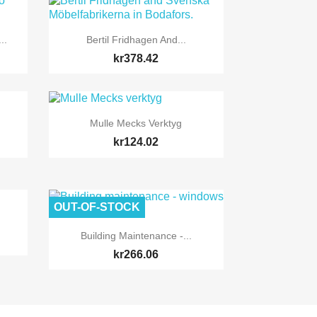

Quick view
..
Bertil Fridhagen And...
kr378.42

Quick view
Mulle Mecks Verktyg
kr124.02
OUT-OF-STOCK

Quick view
Building Maintenance -...
kr266.06