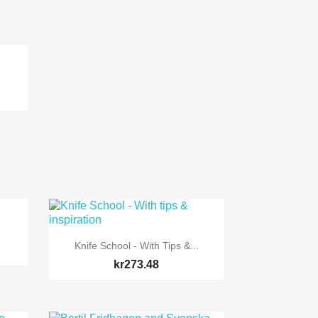

Quick view
Knife School - With Tips &...
kr273.48