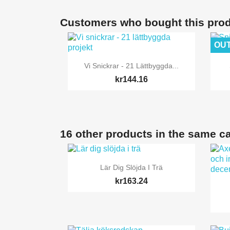
Customers who bought this prod
OUT

Quick view
Vi Snickrar - 21 Lättbyggda...
kr144.16
16 other products in the same c

Quick view
Lär Dig Slöjda I Trä
kr163.24