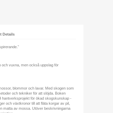
t Details
nspirerande."
barn och vuxna, men också uppslag för
k, mossor, blommor och lavar. Med skogen som
metoder och tekniker för att slöjda. Boken
l 44 hantverksprojekt för ökad skogskunskap -
ger och växtkronor till att fläta korgar av pil,
n matta av mossa. Utöver beskrivningarna