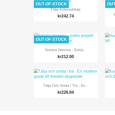
OUT-OF-STOCK
OUT

Quick view
Tälja Köksredskap
kr242.74
OUT-OF-STOCK

Quick view
Snickra Hemma - Enkla...
kr212.00

Quick view
Tälja Och Snida I Trä - En...
kr226.84