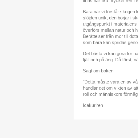
finns här lika mycket ren ins
Bara när vi förstår skogen 
slöjden unik, den börjar i s
utgångspunkt i materialen
överförs mellan natur och ha
Berättelser från mor till dott
som bara kan spridas geno
Det bästa vi kan göra för na
fjäll och på äng. Då först, n
Sagt om boken:
"Detta måste vara en av vår
handlar det om vikten av a
roll och människors förmåg
Icakuriren