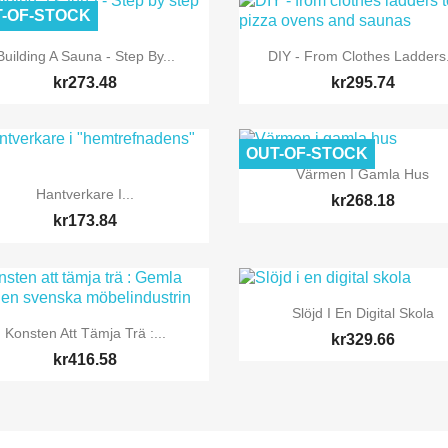
-OF-STOCK


Quick view
Quick view
Building A Sauna - Step By...
DIY - From Clothes Ladders.
kr273.48
kr295.74
OUT-OF-STOCK

Quick view
Värmen I Gamla Hus

Quick view
Hantverkare I...
kr268.18
kr173.84

Quick view
Slöjd I En Digital Skola

Quick view
Konsten Att Tämja Trä :...
kr329.66
kr416.58