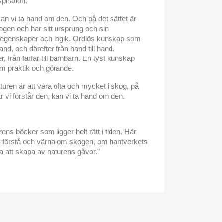
piration.
kan vi ta hand om den. Och på det sättet är
kogen och har sitt ursprung och sin
s egenskaper och logik. Ordlös kunskap som
nd, och därefter från hand till hand.
er, från farfar till barnbarn. En tyst kunskap
m praktik och görande.
turen är att vara ofta och mycket i skog, på
är vi förstår den, kan vi ta hand om den.
ens böcker som ligger helt rätt i tiden. Här
tt förstå och värna om skogen, om hantverkets
a att skapa av naturens gåvor."