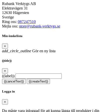
Rubank Verktygs AB
Elektravägen 31
12630 Hägersten
Sverige
Ring oss:
087247510
Mejla oss:
store@rubank-verktygs.se
Min önskelista
×
add_circle_outline
Gör en ny lista
((title))
×
((label))
((cancelText))
((createText))
Logga in
×
Du måste vara inloggad för att kunna lägga till produkter i din