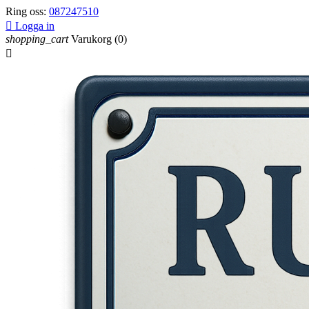
Ring oss:
087247510

Logga in
shopping_cart
Varukorg
(0)
