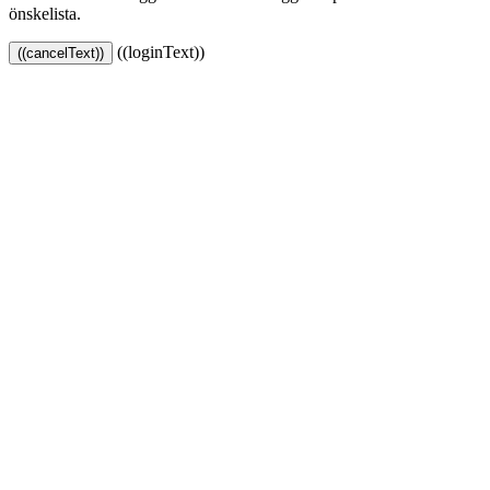
önskelista.
((loginText))
((cancelText))