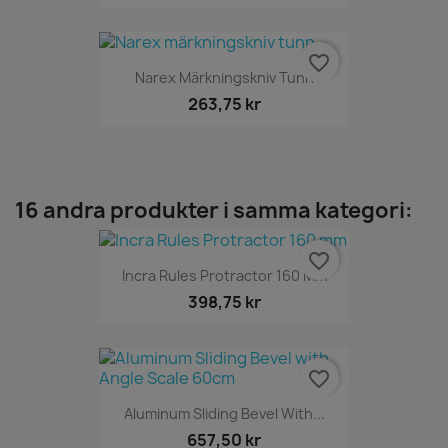
favorite_border
Narex Märkningskniv Tunn
263,75 kr
16 andra produkter i samma kategori:
favorite_border
Incra Rules Protractor 160 Mm
398,75 kr
favorite_border
Aluminum Sliding Bevel With...
657,50 kr