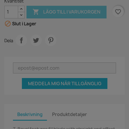
Kvantitet

favorite_border
LÄGG TILL I VARUKORGEN

Slut i Lager
Dela
MEDDELA MIG NÄR TILLGÄNGLIG
Beskrivning
Produktdetaljer