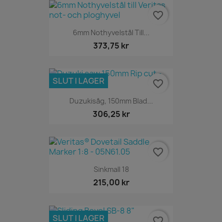
favorite_border
6mm Nothyvelstål Till...
373,75 kr
SLUT I LAGER
favorite_border
Duzukisåg, 150mm Blad...
306,25 kr
favorite_border
Sinkmall 18
215,00 kr
SLUT I LAGER
favorite_border