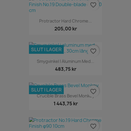
favorite_border
Protractor Hard Chrome...
205,00 kr
SLUT I LAGER
favorite_border
Smygvinkel I Aluminum Med...
483,75 kr
SLUT I LAGER
favorite_border
Crucible Brass Bevel Monkey
1 443,75 kr
favorite_border