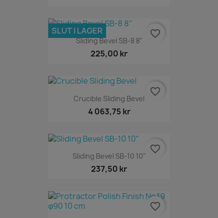
SLUT I LAGER
favorite_border
Sliding Bevel SB-8 8"
225,00 kr
favorite_border
Crucible Sliding Bevel
4 063,75 kr
favorite_border
Sliding Bevel SB-10 10"
237,50 kr
favorite_border