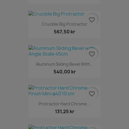
favorite_border
Crucible Big Protractor
567,50 kr
favorite_border
Aluminum Sliding Bevel With...
540,00 kr
favorite_border
Protractor Hard Chrome...
131,25 kr