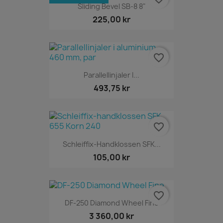
Sliding Bevel SB-8 8"
225,00 kr
favorite_border
Parallellinjaler I...
493,75 kr
favorite_border
Schleiffix-Handklossen SFK...
105,00 kr
favorite_border
DF-250 Diamond Wheel Fine
3 360,00 kr