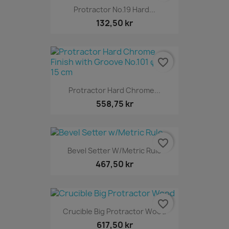
Protractor No.19 Hard...
132,50 kr
favorite_border
Protractor Hard Chrome...
558,75 kr
favorite_border
Bevel Setter W/Metric Rule
467,50 kr
favorite_border
Crucible Big Protractor Wood
617,50 kr