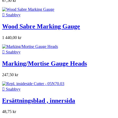
67,50 kr

Snabbvy
Wood Sabre Marking Gauge
1 440,00 kr

Snabbvy
Marking/Mortise Gauge Heads
247,50 kr

Snabbvy
Ersättningsblad , innersida
48,75 kr