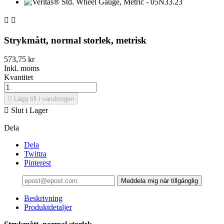


Strykmått, normal storlek, metrisk
573,75 kr
Inkl. moms
Kvantitet

Lägg till i varukorgen

Slut i Lager
Dela
Dela
Twittra
Pinterest
Meddela mig när tillgänglig
Beskrivning
Produktdetaljer