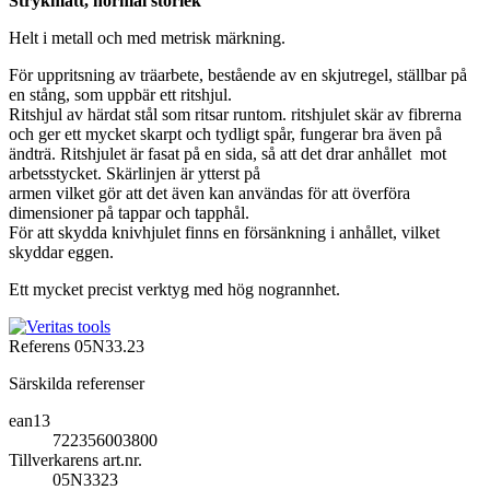
Strykmått, normal storlek
Helt i metall och med metrisk märkning.
För uppritsning av träarbete, bestående av en skjutregel, ställbar på
en stång, som uppbär ett ritshjul.
Ritshjul av härdat stål som ritsar runtom. ritshjulet skär av fibrerna
och ger ett mycket skarpt och tydligt spår, fungerar bra även på
ändträ. Ritshjulet är fasat på en sida, så att det drar anhållet mot
arbetsstycket. Skärlinjen är ytterst på
armen vilket gör att det även kan användas för att överföra
dimensioner på tappar och tapphål.
För att skydda knivhjulet finns en försänkning i anhållet, vilket
skyddar eggen.
Ett mycket precist verktyg med hög nogrannhet.
Referens
05N33.23
Särskilda referenser
ean13
722356003800
Tillverkarens art.nr.
05N3323