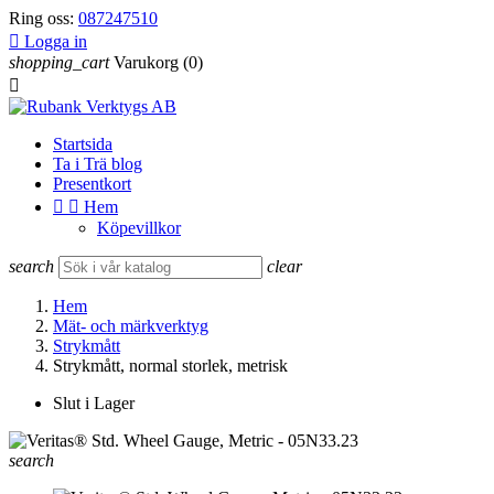
Ring oss:
087247510

Logga in
shopping_cart
Varukorg
(0)

Startsida
Ta i Trä blog
Presentkort


Hem
Köpevillkor
search
clear
Hem
Mät- och märkverktyg
Strykmått
Strykmått, normal storlek, metrisk
Slut i Lager
search