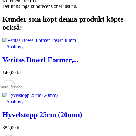
Kommentarer (0)
Det finns inga kundrecensioner just nu.
Kunder som köpt denna produkt köpte
också:

Snabbvy
Veritas Dowel Former,...
140,00 kr
vorite_border

Snabbvy
Hyvelstopp 25cm (20mm)
385,00 kr