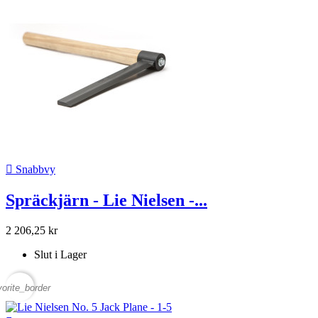

Snabbvy
Spräckjärn - Lie Nielsen -...
2 206,25 kr
Slut i Lager
vorite_border