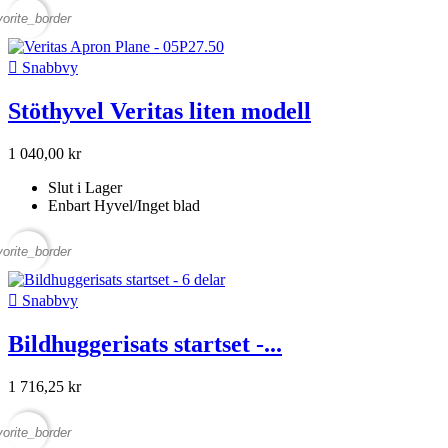
vorite_border

Snabbvy
Stöthyvel Veritas liten modell
1 040,00 kr
Slut i Lager
Enbart Hyvel/Inget blad
vorite_border

Snabbvy
Bildhuggerisats startset -...
1 716,25 kr
vorite_border