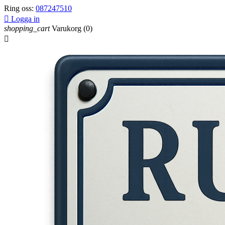
Ring oss:
087247510

Logga in
shopping_cart
Varukorg
(0)
