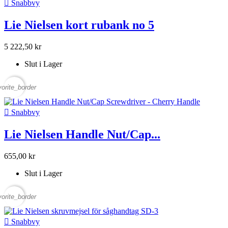

Snabbvy
Lie Nielsen kort rubank no 5
5 222,50 kr
Slut i Lager
vorite_border

Snabbvy
Lie Nielsen Handle Nut/Cap...
655,00 kr
Slut i Lager
vorite_border

Snabbvy