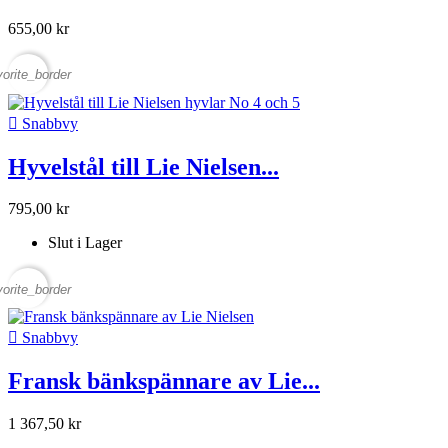
655,00 kr
vorite_border

Snabbvy
Hyvelstål till Lie Nielsen...
795,00 kr
Slut i Lager
vorite_border

Snabbvy
Fransk bänkspännare av Lie...
1 367,50 kr