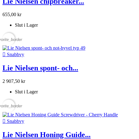
Lie Nielsen chipbreaker...
655,00 kr
Slut i Lager
vorite_border

Snabbvy
Lie Nielsen spont- och...
2 907,50 kr
Slut i Lager
vorite_border

Snabbvy
Lie Nielsen Honing Guide...