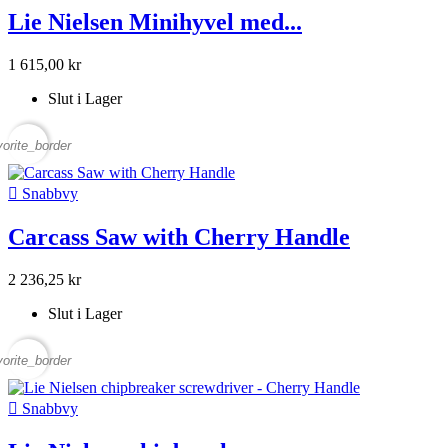
Lie Nielsen Minihyvel med...
1 615,00 kr
Slut i Lager
vorite_border

Snabbvy
Carcass Saw with Cherry Handle
2 236,25 kr
Slut i Lager
vorite_border

Snabbvy