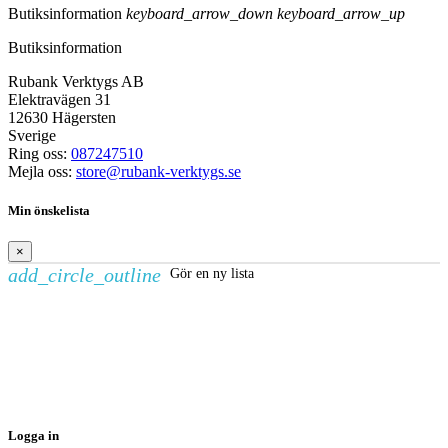
Butiksinformation
keyboard_arrow_down
keyboard_arrow_up
Butiksinformation
Rubank Verktygs AB
Elektravägen 31
12630 Hägersten
Sverige
Ring oss:
087247510
Mejla oss:
store@rubank-verktygs.se
Min önskelista
×
add_circle_outline
Gör en ny lista
Skapa en önskelista
×
Önskelistans namn
Avbryt
Skapa en önskelista
Logga in