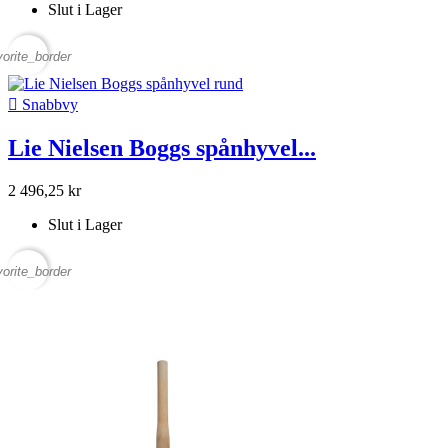
Slut i Lager
vorite_border

Snabbvy
Lie Nielsen Boggs spånhyvel...
2 496,25 kr
Slut i Lager
vorite_border