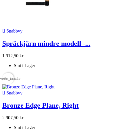

Snabbvy
Spräckjärn mindre modell -...
1 912,50 kr
Slut i Lager
vorite_border

Snabbvy
Bronze Edge Plane, Right
2 907,50 kr
Slut i Lager