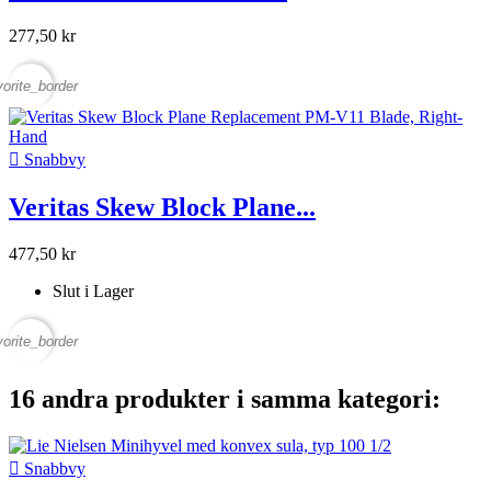
277,50 kr
vorite_border

Snabbvy
Veritas Skew Block Plane...
477,50 kr
Slut i Lager
vorite_border
16 andra produkter i samma kategori:

Snabbvy