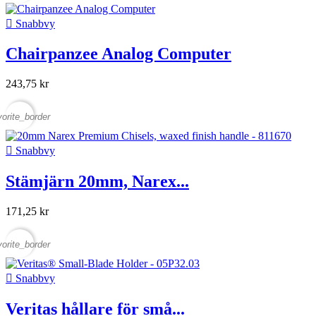

Snabbvy
Chairpanzee Analog Computer
243,75 kr
vorite_border

Snabbvy
Stämjärn 20mm, Narex...
171,25 kr
vorite_border

Snabbvy
Veritas hållare för små...