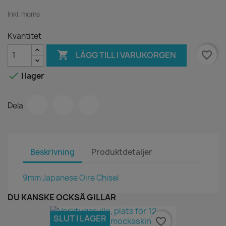
Inkl. moms
Kvantitet

favorite_border
LÄGG TILL I VARUKORGEN

I lager
Dela
Beskrivning
Produktdetaljer
9mm Japanese Oire Chisel
DU KANSKE OCKSÅ GILLAR
SLUT I LAGER
favorite_border