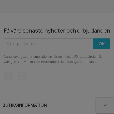
Få våra senaste nyheter och erbjudanden
Du kan avbryta prenumerationen när som helst. För detta ändamål,
vänligen hitta vår kontaktinformation i det rättsliga meddelandet.
Facebook
Instagram
BUTIKSINFORMATION
keyboard_arrow_down