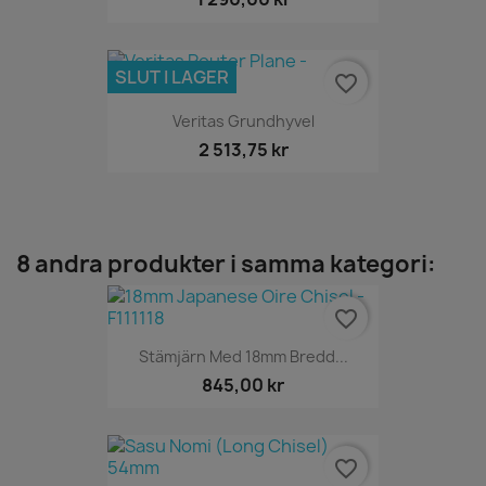
SLUT I LAGER
favorite_border
Veritas Grundhyvel
2 513,75 kr
8 andra produkter i samma kategori:
favorite_border
Stämjärn Med 18mm Bredd...
845,00 kr
favorite_border