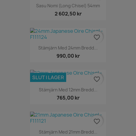
Sasu Nomi (Long Chisel) 54mm
2 602,50 kr
favorite_border
Stämjärn Med 24mm Bredd...
990,00 kr
SLUT I LAGER
favorite_border
Stämjärn Med 12mm Bredd...
765,00 kr
favorite_border
Stämjärn Med 21mm Bredd...