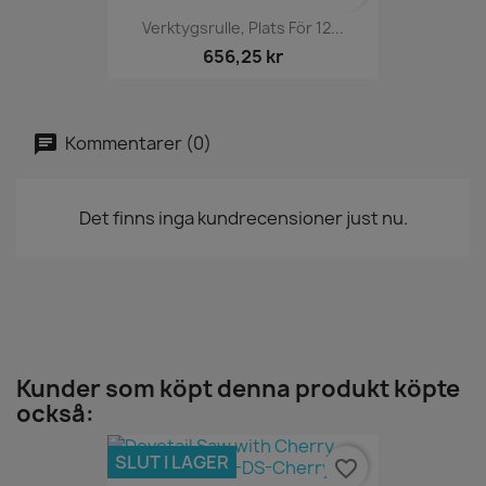
Verktygsrulle, Plats För 12...
656,25 kr
Kommentarer (0)
Det finns inga kundrecensioner just nu.
Kunder som köpt denna produkt köpte
också:
SLUT I LAGER
favorite_border