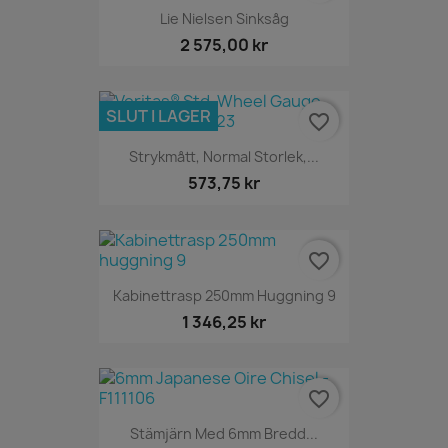
Lie Nielsen Sinksåg
2 575,00 kr
SLUT I LAGER
favorite_border
Strykmått, Normal Storlek,...
573,75 kr
favorite_border
Kabinettrasp 250mm Huggning 9
1 346,25 kr
favorite_border
Stämjärn Med 6mm Bredd...