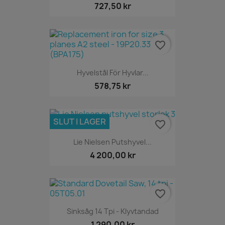
727,50 kr
favorite_border
Hyvelstål För Hyvlar...
578,75 kr
SLUT I LAGER
favorite_border
Lie Nielsen Putshyvel...
4 200,00 kr
favorite_border
Sinksåg 14 Tpi - Klyvtandad
1 290,00 kr