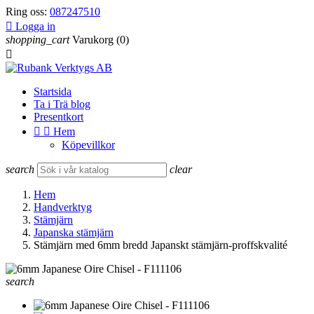
Ring oss:
087247510

Logga in
shopping_cart
Varukorg
(0)

Startsida
Ta i Trä blog
Presentkort


Hem
Köpevillkor
search
clear
Hem
Handverktyg
Stämjärn
Japanska stämjärn
Stämjärn med 6mm bredd Japanskt stämjärn-proffskvalité
search