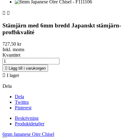


Stämjärn med 6mm bredd Japanskt stämjärn-
proffskvalité
727,50 kr
Inkl. moms
Kvantitet

Lägg till i varukorgen

I lager
Dela
Dela
Twittra
Pinterest
Beskrivning
Produktdetaljer
6mm Japanese Oire Chisel