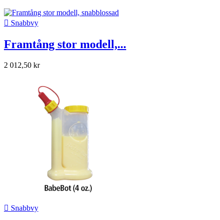

Snabbvy
Framtång stor modell,...
2 012,50 kr

Snabbvy