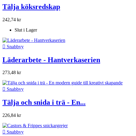
Tälja köksredskap
242,74 kr
Slut i Lager

Snabbvy
Läderarbete - Hantverkaserien
273,48 kr

Snabbvy
Tälja och snida i trä - En...
226,84 kr

Snabbvy