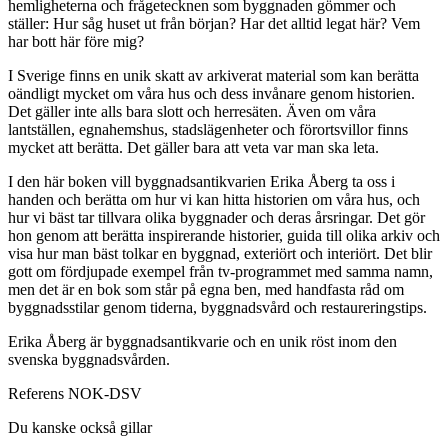
hemligheterna och frågetecknen som byggnaden gömmer och
ställer: Hur såg huset ut från början? Har det alltid legat här? Vem
har bott här före mig?
I Sverige finns en unik skatt av arkiverat material som kan berätta
oändligt mycket om våra hus och dess invånare genom historien.
Det gäller inte alls bara slott och herresäten. Även om våra
lantställen, egnahemshus, stadslägenheter och förortsvillor finns
mycket att berätta. Det gäller bara att veta var man ska leta.
I den här boken vill byggnadsantikvarien Erika Åberg ta oss i
handen och berätta om hur vi kan hitta historien om våra hus, och
hur vi bäst tar tillvara olika byggnader och deras årsringar. Det gör
hon genom att berätta inspirerande historier, guida till olika arkiv och
visa hur man bäst tolkar en byggnad, exteriört och interiört. Det blir
gott om fördjupade exempel från tv-programmet med samma namn,
men det är en bok som står på egna ben, med handfasta råd om
byggnadsstilar genom tiderna, byggnadsvård och restaureringstips.
Erika Åberg är byggnadsantikvarie och en unik röst inom den
svenska byggnadsvården.
Referens
NOK-DSV
Du kanske också gillar