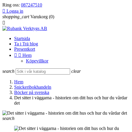
Ring oss:
087247510

Logga in
shopping_cart
Varukorg
(0)

Startsida
Ta i Trä blog
Presentkort


Hem
Köpevillkor
search
clear
Hem
Snickeribokhandeln
Böcker på svenska
Det sitter i väggarna - historien om ditt hus och hur du vårdar
det
search