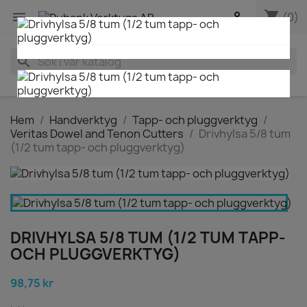
shopping_cart


(0)
search
Hem
Handverktyg
Tapp- och pluggverktyg
Veritas Dowel and Tenon Cutters
Drivhylsa 5/8 tum
(1/2 tum tapp- och pluggverktyg)
DRIVHYLSA 5/8 TUM (1/2 TUM TAPP-
OCH PLUGGVERKTYG)
98,75 kr