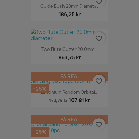
favorite_border
Guide Bush 20mm Diameter
186,25 kr
favorite_border
Two Flute Cutter 20.0mm...
863,75 kr
PÅ REA!
favorite_border
−25%
Zirconium Random Orbital...
107,81 kr
143,75 kr
PÅ REA!
favorite_border
−25%