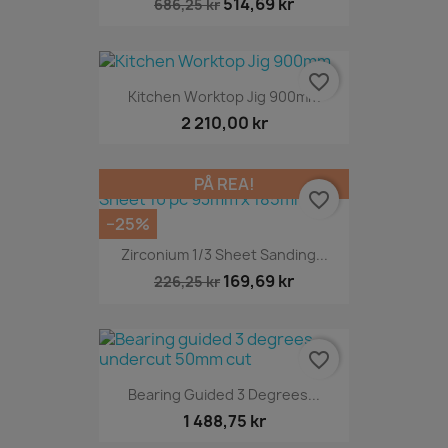
514,69 kr
686,25 kr
favorite_border
Kitchen Worktop Jig 900mm
2 210,00 kr
PÅ REA!
favorite_border
−25%
Zirconium 1/3 Sheet Sanding...
169,69 kr
226,25 kr
favorite_border
Bearing Guided 3 Degrees...
1 488,75 kr