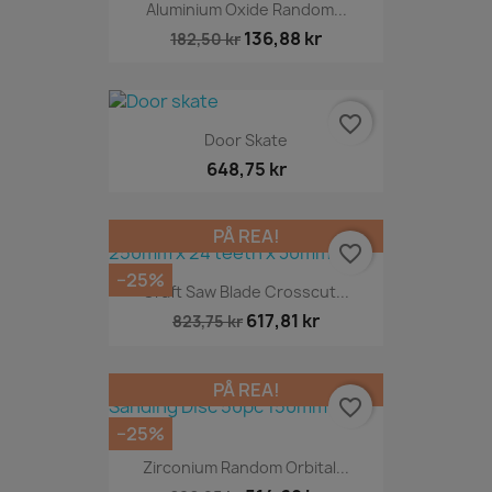
Aluminium Oxide Random...
136,88 kr
182,50 kr
favorite_border
Door Skate
648,75 kr
PÅ REA!
favorite_border
−25%
Craft Saw Blade Crosscut...
617,81 kr
823,75 kr
PÅ REA!
favorite_border
−25%
Zirconium Random Orbital...