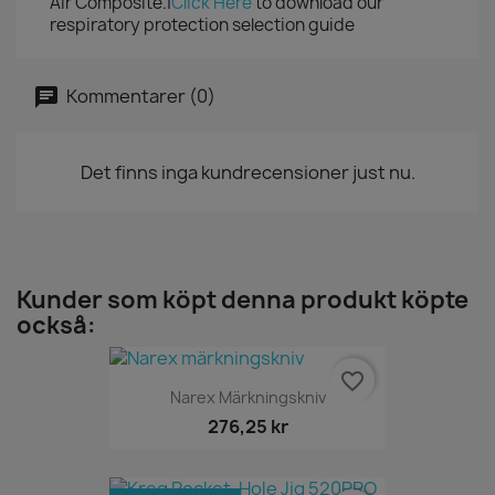
Air Composite.|
Click Here
to download our
respiratory protection selection guide
Kommentarer (0)
Det finns inga kundrecensioner just nu.
Kunder som köpt denna produkt köpte
också:
favorite_border
Narex Märkningskniv
276,25 kr