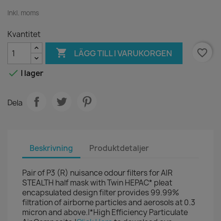
Inkl. moms
Kvantitet

favorite_border
LÄGG TILL I VARUKORGEN

I lager
Dela
Beskrivning
Produktdetaljer
Pair of P3 (R) nuisance odour filters for AIR
STEALTH half mask with Twin HEPAC* pleat
encapsulated design filter provides 99.99%
filtration of airborne particles and aerosols at 0.3
micron and above.|*High Efficiency Particulate