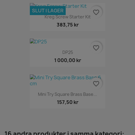
SLUT I LAGER
favorite_border
Kreg Screw Starter Kit
383,75 kr
favorite_border
DP25
1 000,00 kr
favorite_border
Mini Try Square Brass Base...
157,50 kr
16 andra produkter i samma kategori: