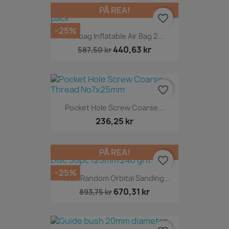
PÅ REA!
favorite_border
−25%
Winbag Inflatable Air Bag 2...
440,63 kr
587,50 kr
favorite_border
Pocket Hole Screw Coarse...
236,25 kr
PÅ REA!
favorite_border
−25%
Mesh Random Orbital Sanding...
670,31 kr
893,75 kr