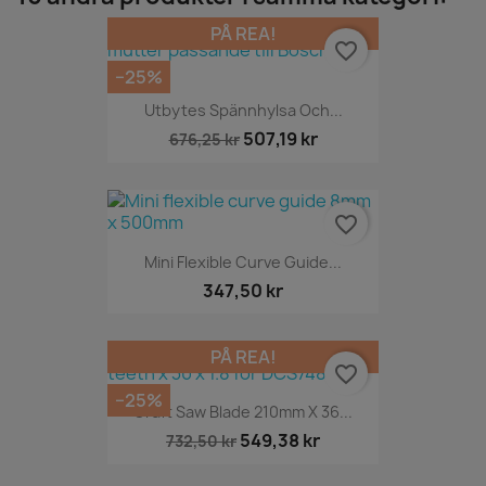
PÅ REA!
favorite_border
−25%
Utbytes Spännhylsa Och...
507,19 kr
676,25 kr
favorite_border
Mini Flexible Curve Guide...
347,50 kr
PÅ REA!
favorite_border
−25%
Craft Saw Blade 210mm X 36...
549,38 kr
732,50 kr