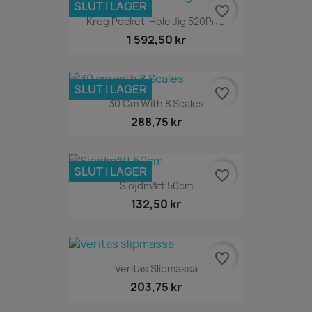
SLUT I LAGER
favorite_border
Kreg Pocket-Hole Jig 520PRO
1 592,50 kr
SLUT I LAGER
favorite_border
30 Cm With 8 Scales
288,75 kr
SLUT I LAGER
favorite_border
Slöjdmått 50cm
132,50 kr
favorite_border
Veritas Slipmassa
203,75 kr