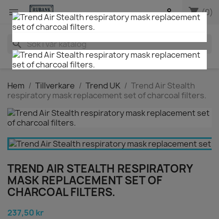
shopping_cart


(0)
search
Hem
Tillverkare
Trend UK
Trend Air Stealth
respiratory mask replacement set of charcoal filters.
TREND AIR STEALTH RESPIRATORY
MASK REPLACEMENT SET OF
CHARCOAL FILTERS.
237,50 kr