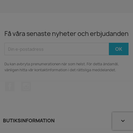
Få våra senaste nyheter och erbjudanden
Du kan avbryta prenumerationen när som helst. För detta ändamål,
vänligen hitta vår kontaktinformation i det rättsliga meddelandet.
Facebook
Instagram
BUTIKSINFORMATION
keyboard_arrow_down