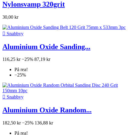
Nylonsvamp 320grit
30,00 kr

Snabbvy
Aluminium Oxide Sanding...
116,25 kr
−25%
87,19 kr
På rea!
−25%

Snabbvy
Aluminium Oxide Random...
182,50 kr
−25%
136,88 kr
På rea!