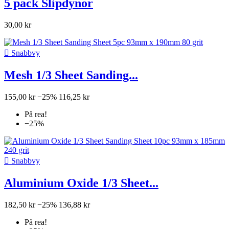
5 pack Slipdynor
30,00 kr

Snabbvy
Mesh 1/3 Sheet Sanding...
155,00 kr
−25%
116,25 kr
På rea!
−25%

Snabbvy
Aluminium Oxide 1/3 Sheet...
182,50 kr
−25%
136,88 kr
På rea!