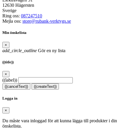
12630 Hägersten
Sverige
Ring oss:
087247510
Mejla oss:
store@rubank-verktygs.se
Min önskelista
×
add_circle_outline
Gör en ny lista
((title))
×
((label))
((cancelText))
((createText))
Logga in
×
Du måste vara inloggad för att kunna lägga till produkter i din
önskelista.