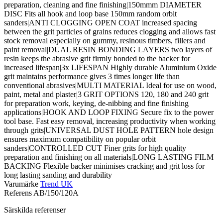
preparation, cleaning and fine finishing|150mmm DIAMETER
DISC Fits all hook and loop base 150mm random orbit
sanders|ANTI CLOGGING OPEN COAT increased spacing
between the grit particles of grains reduces clogging and allows fast
stock removal especially on gummy, resinous timbers, fillers and
paint removal|DUAL RESIN BONDING LAYERS two layers of
resin keeps the abrasive grit firmly bonded to the backer for
increased lifespan|3x LIFESPAN Highly durable Aluminium Oxide
grit maintains performance gives 3 times longer life than
conventional abrasives|MULTI MATERIAL Ideal for use on wood,
paint, metal and plaster|3 GRIT OPTIONS 120, 180 and 240 grit
for preparation work, keying, de-nibbing and fine finishing
applications|HOOK AND LOOP FIXING Secure fix to the power
tool base. Fast easy removal, increasing productivity when working
through grits|UNIVERSAL DUST HOLE PATTERN hole design
ensures maximum compatibility on popular orbit
sanders|CONTROLLED CUT Finer grits for high quality
preparation and finishing on all materials|LONG LASTING FILM
BACKING Flexible backer minimises cracking and grit loss for
long lasting sanding and durability
Varumärke
Trend UK
Referens
AB/150/120A
Särskilda referenser