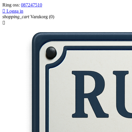
Ring oss:
087247510

Logga in
shopping_cart
Varukorg
(0)
