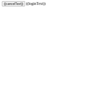
((loginText))
((cancelText))