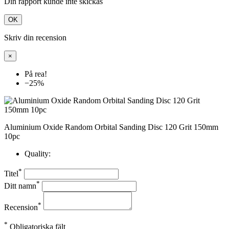
Din rapport kunde inte skickas
OK
Skriv din recension
×
På rea!
−25%
Aluminium Oxide Random Orbital Sanding Disc 120 Grit 150mm
10pc
Quality:
*
Titel
*
Ditt namn
*
Recension
*
Obligatoriska fält