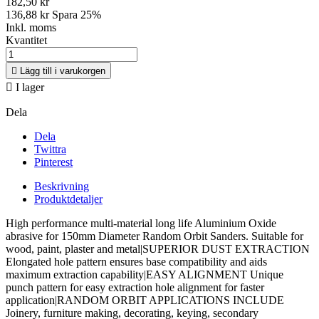
182,50 kr
136,88 kr
Spara 25%
Inkl. moms
Kvantitet

Lägg till i varukorgen

I lager
Dela
Dela
Twittra
Pinterest
Beskrivning
Produktdetaljer
High performance multi-material long life Aluminium Oxide
abrasive for 150mm Diameter Random Orbit Sanders. Suitable for
wood, paint, plaster and metal|SUPERIOR DUST EXTRACTION
Elongated hole pattern ensures base compatibility and aids
maximum extraction capability|EASY ALIGNMENT Unique
punch pattern for easy extraction hole alignment for faster
application|RANDOM ORBIT APPLICATIONS INCLUDE
Joinery, furniture making, decorating, keying, secondary