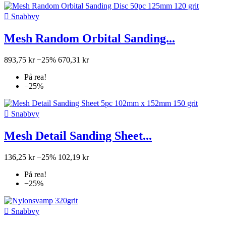

Snabbvy
Mesh Random Orbital Sanding...
893,75 kr
−25%
670,31 kr
På rea!
−25%

Snabbvy
Mesh Detail Sanding Sheet...
136,25 kr
−25%
102,19 kr
På rea!
−25%

Snabbvy