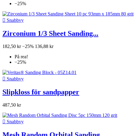
−25%

Snabbvy
Zirconium 1/3 Sheet Sanding...
182,50 kr
−25%
136,88 kr
På rea!
−25%

Snabbvy
Slipkloss för sandpapper
487,50 kr

Snabbvy
Mesh Random Orbital Sanding...