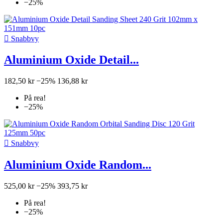
−25%

Snabbvy
Aluminium Oxide Detail...
182,50 kr
−25%
136,88 kr
På rea!
−25%

Snabbvy
Aluminium Oxide Random...
525,00 kr
−25%
393,75 kr
På rea!
−25%