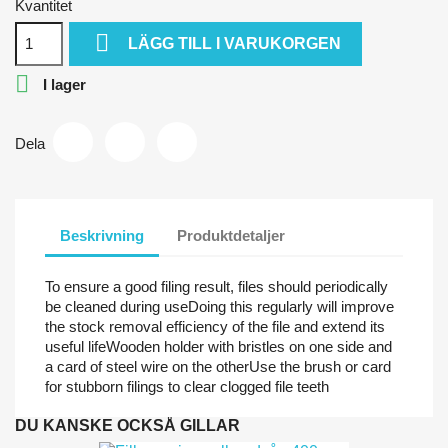
Kvantitet

LÄGG TILL I VARUKORGEN

I lager
Dela
Beskrivning
Produktdetaljer
To ensure a good filing result, files should periodically
be cleaned during useDoing this regularly will improve
the stock removal efficiency of the file and extend its
useful lifeWooden holder with bristles on one side and
a card of steel wire on the otherUse the brush or card
for stubborn filings to clear clogged file teeth
DU KANSKE OCKSÅ GILLAR