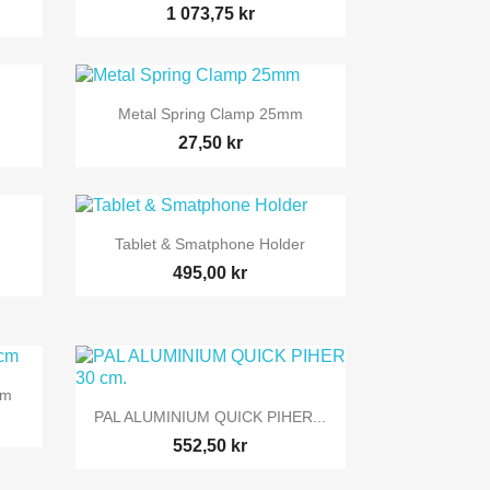
1 073,75 kr

Snabbvy
Metal Spring Clamp 25mm
27,50 kr

Snabbvy
Tablet & Smatphone Holder
495,00 kr
Cm

Snabbvy
PAL ALUMINIUM QUICK PIHER...
552,50 kr