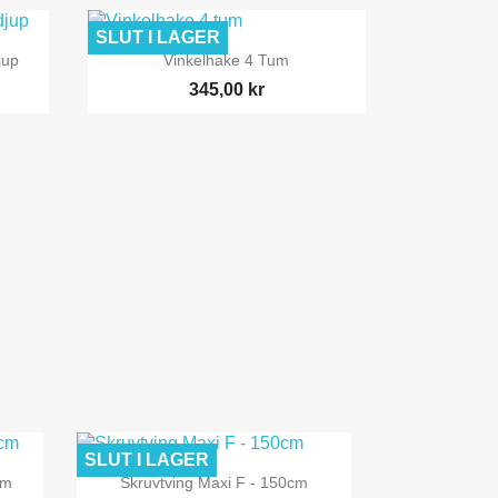
SLUT I LAGER

Snabbvy
jup
Vinkelhake 4 Tum
345,00 kr
SLUT I LAGER

Snabbvy
Cm
Skruvtving Maxi F - 150cm