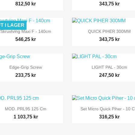
812,50 kr
343,75 kr
T I LAGER


Snabbvy
Snabbvy
Skruvtving Maxi F - 140cm
QUICK PIHER 300MM
546,25 kr
343,75 kr


Snabbvy
Snabbvy
Edge-Grip Screw
LIGHT PAL - 30cm
233,75 kr
247,50 kr


Snabbvy
Snabbvy
MOD. PRL95 125 Cm
Set Micro Quick Piher - 10 
1 103,75 kr
316,25 kr