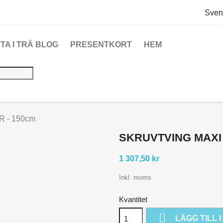
Sven
TA I TRÄ BLOG
PRESENTKORT
HEM
 R - 150cm
SKRUVTVING MAXI 
1 307,50 kr
Inkl. moms
Kvantitet

LÄGG TILL