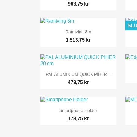
963,75 kr
SLU

Snabbvy
Ramtving 8m
1 513,75 kr

Snabbvy
PAL ALUMINIUM QUICK PIHER...
478,75 kr

Snabbvy
Smartphone Holder
178,75 kr