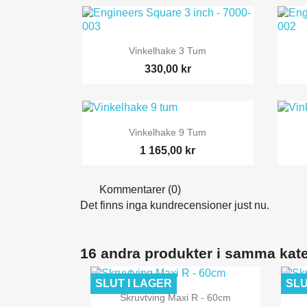

Snabbvy
Vinkelhake 3 Tum
330,00 kr

Snabbvy
Vinkelhake 9 Tum
1 165,00 kr
Kommentarer (0)
Det finns inga kundrecensioner just nu.
16 andra produkter i samma kate
SLUT I LAGER
SLU

Snabbvy
Skruvtving Maxi R - 60cm