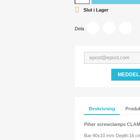

Slut i Lager
Dela
MEDDELA
Beskrivning
Produk
Piher screwclamps CLA
Bar:40x10 mm Depth:16 c