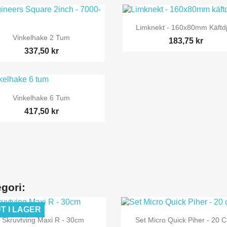

Snabbvy
Limknekt - 160x80mm Käftd

Snabbvy
Vinkelhake 2 Tum
183,75 kr
337,50 kr

Snabbvy
Vinkelhake 6 Tum
417,50 kr
gori:
T I LAGER


Snabbvy
Snabbvy
Skruvtving Maxi R - 30cm
Set Micro Quick Piher - 20 