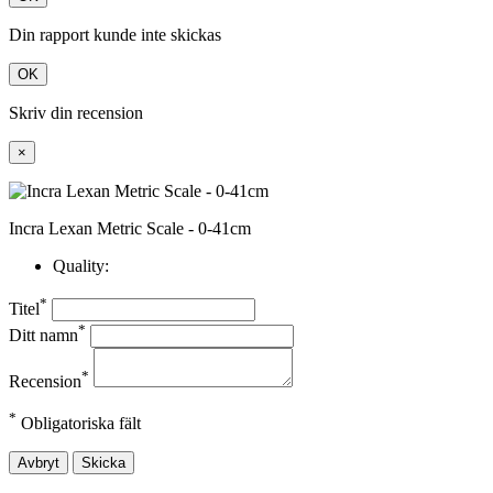
Din rapport kunde inte skickas
OK
Skriv din recension
×
Incra Lexan Metric Scale - 0-41cm
Quality:
*
Titel
*
Ditt namn
*
Recension
*
Obligatoriska fält
Avbryt
Skicka