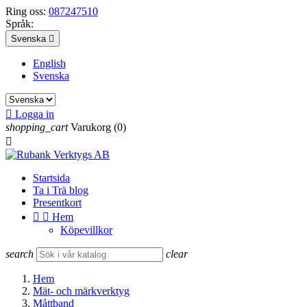
Ring oss:
087247510
Språk:
Svenska

English
Svenska

Logga in
shopping_cart
Varukorg
(0)

Startsida
Ta i Trä blog
Presentkort


Hem
Köpevillkor
search
clear
Hem
Mät- och märkverktyg
Måttband