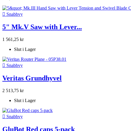

Snabbvy
5" Mk.V Saw with Lever...
1 561,25 kr
Slut i Lager

Snabbvy
Veritas Grundhyvel
2 513,75 kr
Slut i Lager

Snabbvy
GluBot Red caps 5-pack