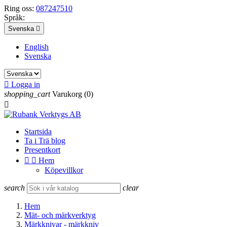
Ring oss:
087247510
Språk:
Svenska

English
Svenska

Logga in
shopping_cart
Varukorg
(0)

Startsida
Ta i Trä blog
Presentkort


Hem
Köpevillkor
search
clear
Hem
Mät- och märkverktyg
Märkknivar - märkkniv