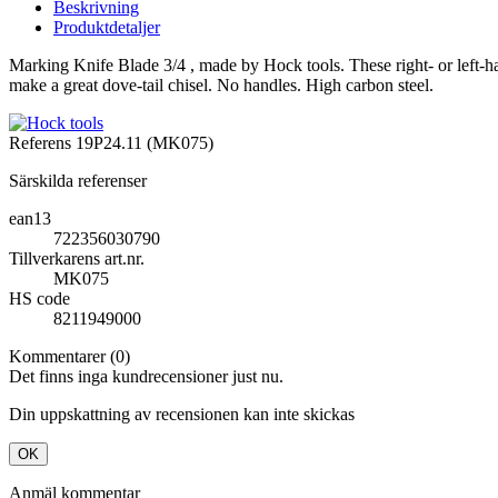
Beskrivning
Produktdetaljer
Marking Knife Blade 3/4 , made by Hock tools. These right- or left-han
make a great dove-tail chisel. No handles. High carbon steel.
Referens
19P24.11 (MK075)
Särskilda referenser
ean13
722356030790
Tillverkarens art.nr.
MK075
HS code
8211949000
Kommentarer (0)
Det finns inga kundrecensioner just nu.
Din uppskattning av recensionen kan inte skickas
OK
Anmäl kommentar