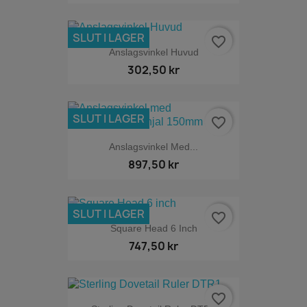
SLUT I LAGER
favorite_border
Anslagsvinkel Huvud
302,50 kr
SLUT I LAGER
favorite_border
Anslagsvinkel Med...
897,50 kr
SLUT I LAGER
favorite_border
Square Head 6 Inch
747,50 kr
favorite_border