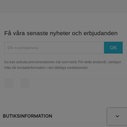
Få våra senaste nyheter och erbjudanden
Du kan avbryta prenumerationen när som helst. För detta ändamål, vänligen
hitta vår kontaktinformation i det rättsliga meddelandet.
Facebook
Instagram
BUTIKSINFORMATION
keyboard_arrow_down