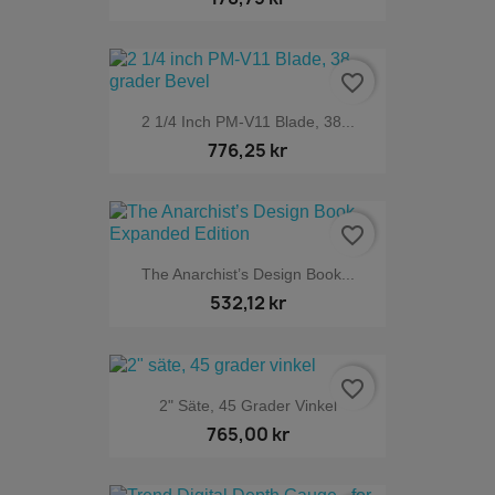
favorite_border
2 1/4 Inch PM-V11 Blade, 38...
776,25 kr
favorite_border
The Anarchist’s Design Book...
532,12 kr
favorite_border
2" Säte, 45 Grader Vinkel
765,00 kr