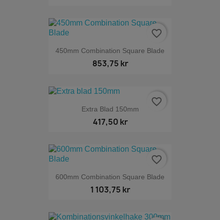
favorite_border
450mm Combination Square Blade
853,75 kr
favorite_border
Extra Blad 150mm
417,50 kr
favorite_border
600mm Combination Square Blade
1 103,75 kr