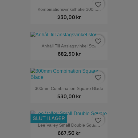
favorite_border
Kombinationsvinkelhake 300mm
230,00 kr
favorite_border
Anhåll Till Anslagsvinkel Stor
682,50 kr
favorite_border
300mm Combination Square Blade
530,00 kr
SLUT I LAGER
favorite_border
Lee Valley Small Double Square
667,50 kr