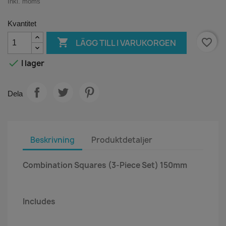
Inkl. moms
Kvantitet

favorite_border
LÄGG TILL I VARUKORGEN

I lager
Dela
Beskrivning
Produktdetaljer
Combination Squares (3-Piece Set) 150mm
Includes