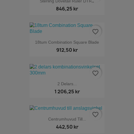
Sterling Dovetail Ruler DTR1
846,25 kr
favorite_border
18tum Combination Square Blade
912,50 kr
favorite_border
2 Delars...
1 206,25 kr
favorite_border
Centrumhuvud Till...
442,50 kr