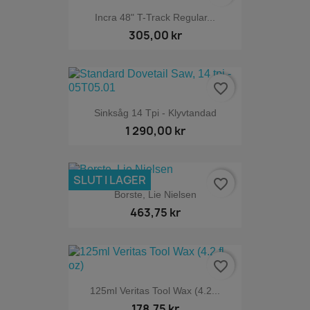
Incra 48" T-Track Regular...
305,00 kr
favorite_border
Sinksåg 14 Tpi - Klyvtandad
1 290,00 kr
SLUT I LAGER
favorite_border
Borste, Lie Nielsen
463,75 kr
favorite_border
125ml Veritas Tool Wax (4.2...
178,75 kr