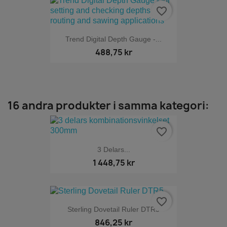
favorite_border
Trend Digital Depth Gauge -...
488,75 kr
16 andra produkter i samma kategori:
favorite_border
3 Delars...
1 448,75 kr
favorite_border
Sterling Dovetail Ruler DTR5
846,25 kr