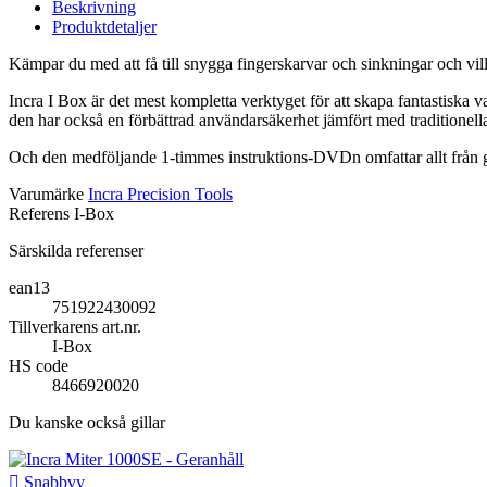
Beskrivning
Produktdetaljer
Kämpar du med att få till snygga fingerskarvar och sinkningar och vil
Incra I Box är det mest kompletta verktyget för att skapa fantastiska v
den har också en förbättrad användarsäkerhet jämfört med traditionella 
Och den medföljande 1-timmes instruktions-DVDn omfattar allt från gr
Varumärke
Incra Precision Tools
Referens
I-Box
Särskilda referenser
ean13
751922430092
Tillverkarens art.nr.
I-Box
HS code
8466920020
Du kanske också gillar

Snabbvy