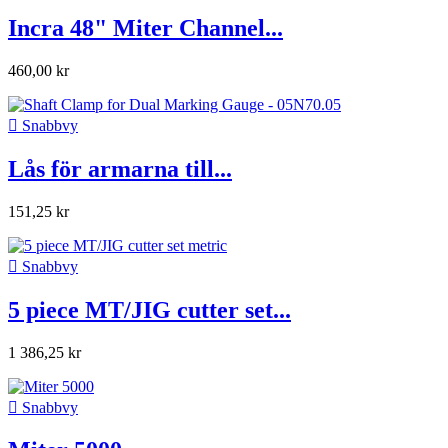
Incra 48" Miter Channel...
460,00 kr

Snabbvy
Lås för armarna till...
151,25 kr

Snabbvy
5 piece MT/JIG cutter set...
1 386,25 kr

Snabbvy