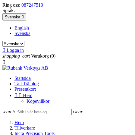
Ring oss:
087247510
Språk:
Svenska

English
Svenska

Logga in
shopping_cart
Varukorg
(0)

Startsida
Ta i Trä blog
Presentkort


Hem
Köpevillkor
search
clear
Hem
Tillverkare
Incra Precision Tools