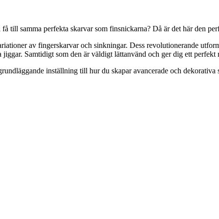
l få till samma perfekta skarvar som finsnickarna? Då är det här den per
ariationer av fingerskarvar och sinkningar. Dess revolutionerande utformni
jiggar. Samtidigt som den är väldigt lättanvänd och ger dig ett perfekt 
undläggande inställning till hur du skapar avancerade och dekorativa s