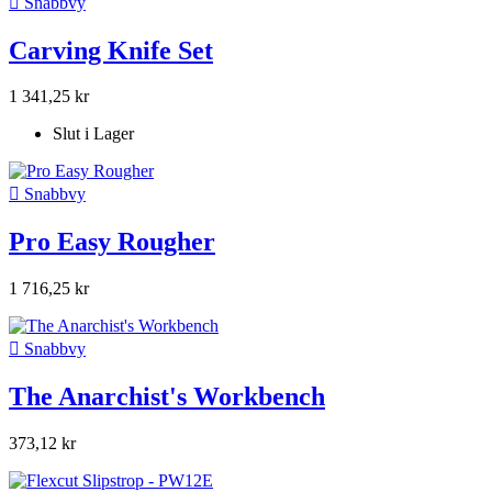

Snabbvy
Carving Knife Set
1 341,25 kr
Slut i Lager

Snabbvy
Pro Easy Rougher
1 716,25 kr

Snabbvy
The Anarchist's Workbench
373,12 kr