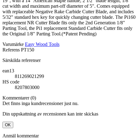
19", with a 14" American Maple handle, 2 1/2" blade length, 1/8"
cut width and maximum part-off diameter of 5". Comes equipped
with replaceable Negative Rake Carbide Cutter Blade, and includes
5/32" standard hex key for quickly changing cutter blade. The Pi160
replacement NR Cutter Blade fits only the 2nd Generation 1/8"
Parting Tool, the Pi1 replacement Standard Carbide Cutter fits only
the Original 1/8" Parting Tool.(*Patent Pending)
Varumärke
Easy Wood Tools
Referens
PT150
Särskilda referenser
ean13
811269021299
HS code
8207803000
Kommentarer (0)
Det finns inga kundrecensioner just nu.
Din uppskattning av recensionen kan inte skickas
OK
Anmäl kommentar