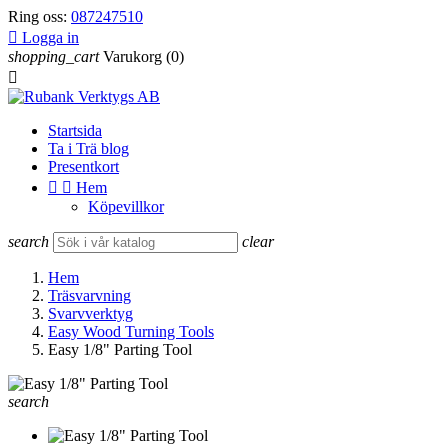
Ring oss:
087247510

Logga in
shopping_cart
Varukorg
(0)

Startsida
Ta i Trä blog
Presentkort


Hem
Köpevillkor
search
clear
Hem
Träsvarvning
Svarvverktyg
Easy Wood Turning Tools
Easy 1/8" Parting Tool
search