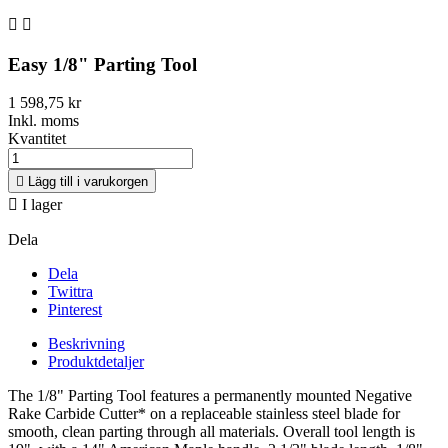


Easy 1/8" Parting Tool
1 598,75 kr
Inkl. moms
Kvantitet

Lägg till i varukorgen

I lager
Dela
Dela
Twittra
Pinterest
Beskrivning
Produktdetaljer
The 1/8" Parting Tool features a permanently mounted Negative
Rake Carbide Cutter* on a replaceable stainless steel blade for
smooth, clean parting through all materials. Overall tool length is