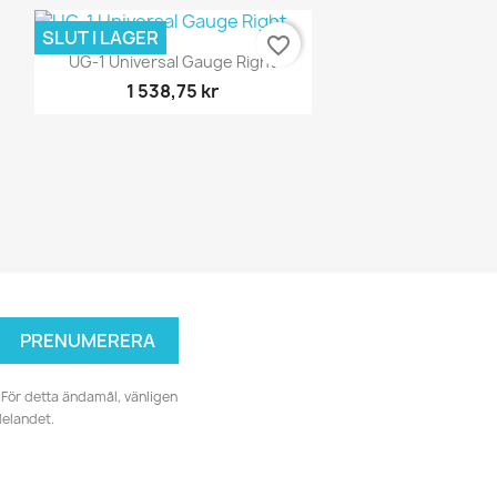
SLUT I LAGER
favorite_border
Snabbvy

UG-1 Universal Gauge Right
1 538,75 kr
För detta ändamål, vänligen
delandet.