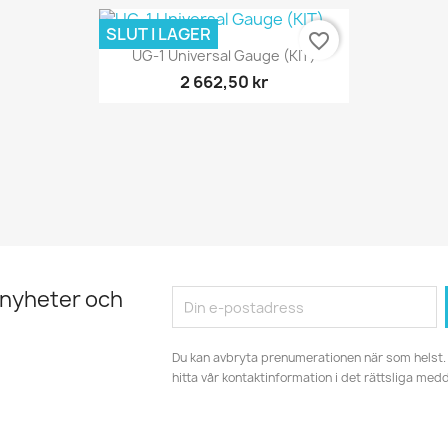
SLUT I LAGER
favorite_border
Snabbvy

UG-1 Universal Gauge (KIT)
2 662,50 kr
 nyheter och
Du kan avbryta prenumerationen när som helst. 
hitta vår kontaktinformation i det rättsliga med