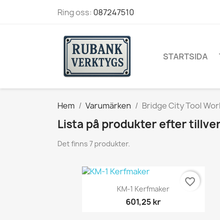
Ring oss:
087247510
STARTSIDA
Hem
Varumärken
Bridge City Tool Wor
Lista på produkter efter tillv
Det finns 7 produkter.
favorite_border
Snabbvy

KM-1 Kerfmaker
601,25 kr