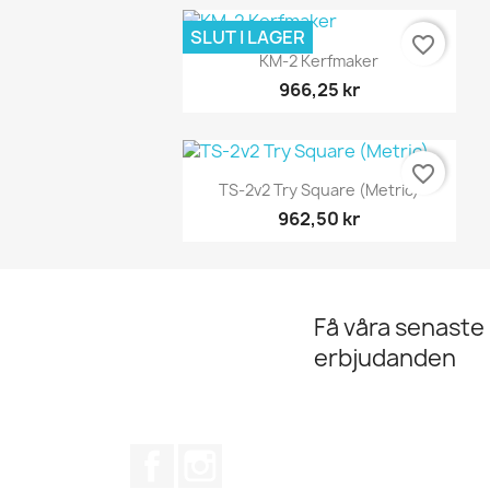
SLUT I LAGER
favorite_border
Snabbvy

KM-2 Kerfmaker
966,25 kr
favorite_border
Snabbvy

TS-2v2 Try Square (Metric)
962,50 kr
Få våra senaste
erbjudanden
Facebook
Instagram