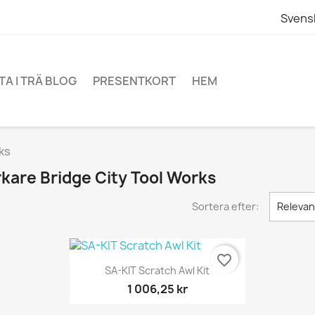
Svens
TA I TRÄ BLOG
PRESENTKORT
HEM
ks
erkare Bridge City Tool Works
Sortera efter:
Releva
favorite_border
Snabbvy

SA-KIT Scratch Awl Kit
1 006,25 kr