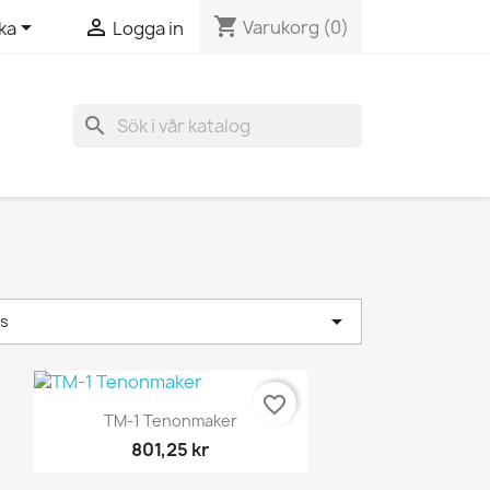
shopping_cart


Varukorg
(0)
ka
Logga in
search

ns
favorite_border
Snabbvy

TM-1 Tenonmaker
801,25 kr