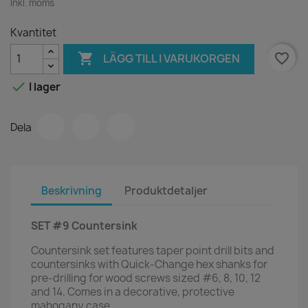
Inkl. moms
Kvantitet

favorite_border
LÄGG TILL I VARUKORGEN

I lager
Dela
Beskrivning
Produktdetaljer
SET #9 Countersink
Countersink set features taper point drill bits and
countersinks with Quick-Change hex shanks for
pre-drilling for wood screws sized #6, 8, 10, 12
and 14. Comes in a decorative, protective
mahogany case.