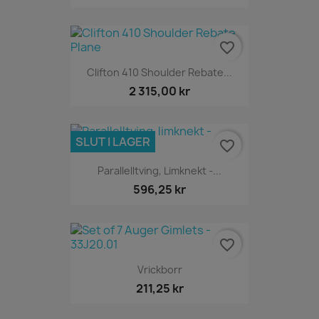
favorite_border
Clifton 410 Shoulder Rebate...
2 315,00 kr
SLUT I LAGER
favorite_border
Parallelltving, Limknekt -...
596,25 kr
favorite_border
Vrickborr
211,25 kr