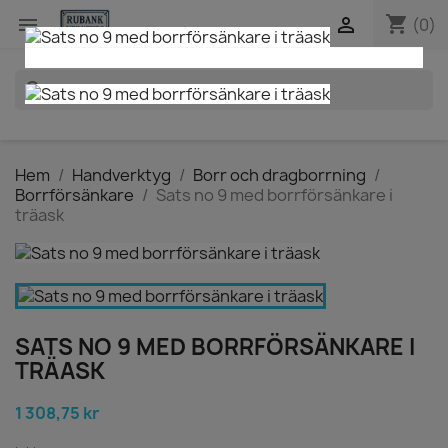
shopping_cart


(0)
search
Hem
Handverktyg
Borr och dragborrning
Borrförsänkare
Sats no 9 med borrförsänkare i
träask
SATS NO 9 MED BORRFÖRSÄNKARE I
TRÄASK
1 308,75 kr