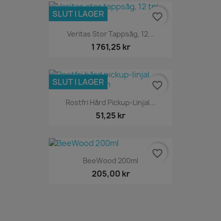
SLUT I LAGER
favorite_border
Veritas Stor Tappsåg, 12...
1 761,25 kr
SLUT I LAGER
favorite_border
Rostfri Hård Pickup-Linjal...
51,25 kr
favorite_border
BeeWood 200ml
205,00 kr