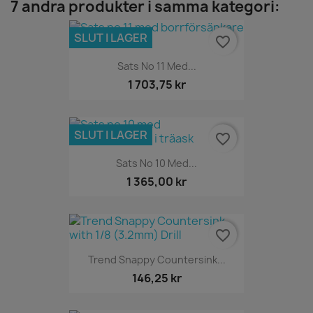
7 andra produkter i samma kategori:
SLUT I LAGER
favorite_border
Sats No 11 Med...
1 703,75 kr
SLUT I LAGER
favorite_border
Sats No 10 Med...
1 365,00 kr
favorite_border
Trend Snappy Countersink...
146,25 kr