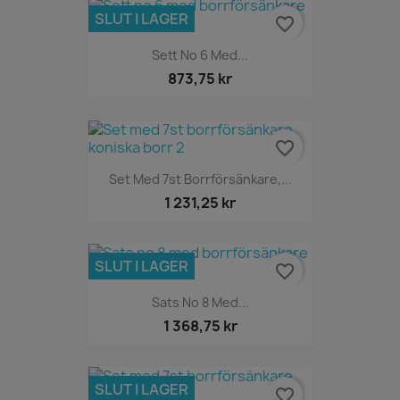
SLUT I LAGER
favorite_border
Sett No 6 Med...
873,75 kr
favorite_border
Set Med 7st Borrförsänkare,...
1 231,25 kr
SLUT I LAGER
favorite_border
Sats No 8 Med...
1 368,75 kr
SLUT I LAGER
favorite_border