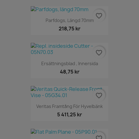
favorite_border
Parfdogs, Längd 70mm
218,75 kr
favorite_border
Ersättningsblad , Innersida
48,75 kr
favorite_border
Veritas Framtång För Hyvelbänk
5 411,25 kr
favorite_border