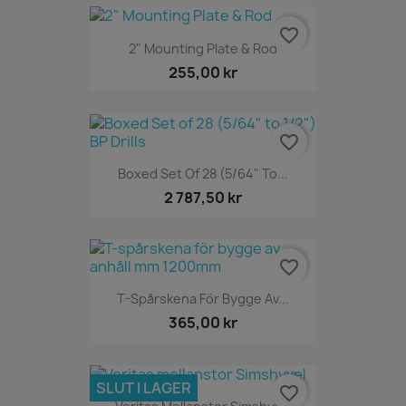
favorite_border
2" Mounting Plate & Rod
255,00 kr
favorite_border
Boxed Set Of 28 (5/64" To...
2 787,50 kr
favorite_border
T-Spårskena För Bygge Av...
365,00 kr
SLUT I LAGER
favorite_border