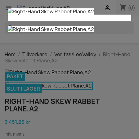
shopping_cart


(0)
search
Hem
Tillverkare
Veritas/LeeValley
Right-Hand
Skew Rabbet Plane,A2
PAKET
SLUT I LAGER
RIGHT-HAND SKEW RABBET
PLANE,A2
3 451,25 kr
Inkl. moms