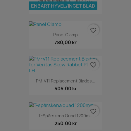
Veritas Mellanstor Simshyvel
ENBART HYVEL/INGET BLAD
2 508,75 kr
favorite_border
Panel Clamp
780,00 kr
favorite_border
PM-V11 Replacement Blades...
505,00 kr
favorite_border
T-Spårskena Quad 1200mm
250,00 kr