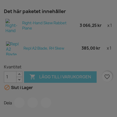
Det här paketet innehåller
Right-Hand Skew Rabbet
3 066,25 kr
x 1
Plane
385,00 kr
x 1
Repl A2 Blade, RH Skew
Kvantitet

favorite_border
LÄGG TILL I VARUKORGEN

Slut i Lager
Dela