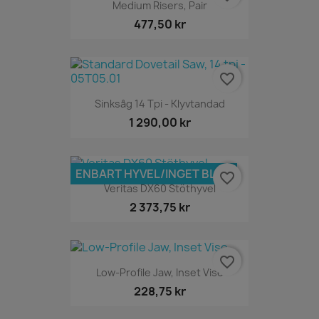
Medium Risers, Pair
477,50 kr
favorite_border
Sinksåg 14 Tpi - Klyvtandad
1 290,00 kr
ENBART HYVEL/INGET BLAD
favorite_border
Veritas DX60 Stöthyvel
2 373,75 kr
favorite_border
Low-Profile Jaw, Inset Vise
228,75 kr