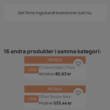
Det finns inga kundrecensioner just nu.
16 andra produkter i samma kategori:
PÅ REA!
favorite_border
FFP2 Valved Mask 3 Pack
−25%
80,63 kr
107,50 kr
PÅ REA!
favorite_border
Offset Router Base
−25%
533,44 kr
711,25 kr