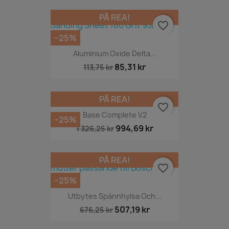
PÅ REA!
favorite_border
−25%
Aluminium Oxide Delta...
85,31 kr
113,75 kr
PÅ REA!
favorite_border
Base Complete V2
−25%
994,69 kr
1 326,25 kr
PÅ REA!
favorite_border
−25%
Utbytes Spännhylsa Och...
507,19 kr
676,25 kr