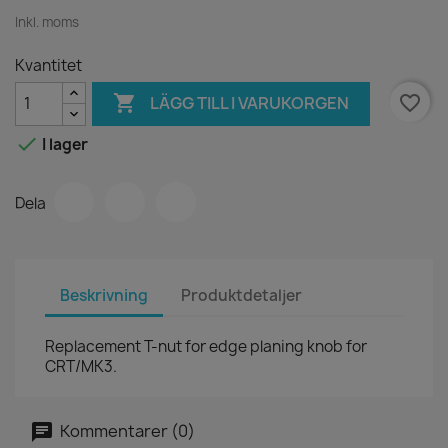
Inkl. moms
Kvantitet

favorite_border
LÄGG TILL I VARUKORGEN

I lager
Dela
Beskrivning
Produktdetaljer
Replacement T-nut for edge planing knob for
CRT/MK3.
Kommentarer (0)