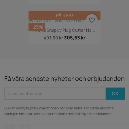
PÅ REA!
favorite_border
−25%
Trend Snappy Plug Cutter No...
305,63 kr
407,50 kr
Få våra senaste nyheter och erbjudanden
Du kan avbryta prenumerationen när som helst. För detta ändamål,
vänligen hitta vår kontaktinformation i det rättsliga meddelandet.
Facebook
Instagram