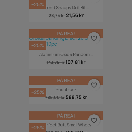
−25%
Trend Snappy Drill Bit...
21,56 kr
28,75 kr
PÅ REA!
favorite_border
−25%
Aluminium Oxide Random...
107,81 kr
143,75 kr
PÅ REA!
favorite_border
Pushblock
−25%
588,75 kr
785,00 kr
PÅ REA!
favorite_border
Perfect Butt Small Wheel
−25%