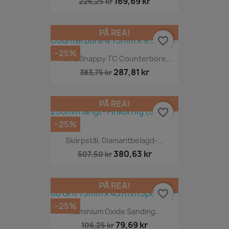
169,69 kr
226,25 kr
PÅ REA!
favorite_border
−25%
Trend Snappy TC Counterbore...
287,81 kr
383,75 kr
PÅ REA!
favorite_border
−25%
Skärpstål, Diamantbelagd-...
380,63 kr
507,50 kr
PÅ REA!
favorite_border
−25%
Aluminium Oxide Sanding...
79,69 kr
106,25 kr