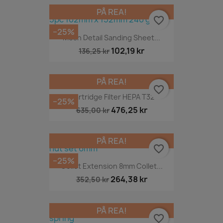
PÅ REA!
favorite_border
−25%
Mesh Detail Sanding Sheet...
102,19 kr
136,25 kr
PÅ REA!
favorite_border
Cartridge Filter HEPA T32
−25%
476,25 kr
635,00 kr
PÅ REA!
favorite_border
−25%
Collet Extension 8mm Collet...
264,38 kr
352,50 kr
PÅ REA!
favorite_border