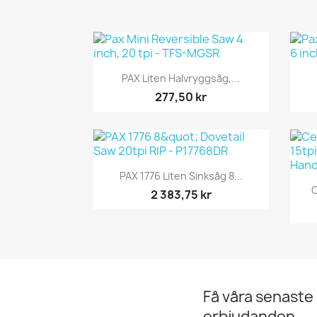
Snabbvy

PAX Liten Halvryggsåg,...
277,50 kr
Snabbvy

PAX 1776 Liten Sinksåg 8...
C
2 383,75 kr
Få våra senaste
erbjudanden