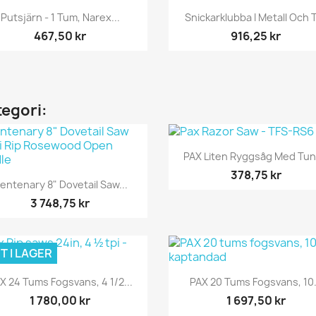
Snabbvy
Snabbvy


Putsjärn - 1 Tum, Narex...
Snickarklubba I Metall Och 
467,50 kr
916,25 kr
tegori:
Snabbvy

PAX Liten Ryggsåg Med Tunt
378,75 kr
Snabbvy

entenary 8" Dovetail Saw...
3 748,75 kr
T I LAGER
Snabbvy
Snabbvy


X 24 Tums Fogsvans, 4 1/2...
PAX 20 Tums Fogsvans, 10.
1 780,00 kr
1 697,50 kr