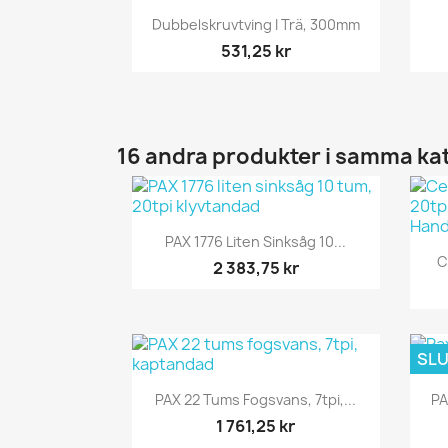
Snabbvy

Dubbelskruvtving I Trä, 300mm
531,25 kr
16 andra produkter i samma ka
Snabbvy

PAX 1776 Liten Sinksåg 10...
C
2 383,75 kr
SLU
Snabbvy

PAX 22 Tums Fogsvans, 7tpi,...
PA
1 761,25 kr