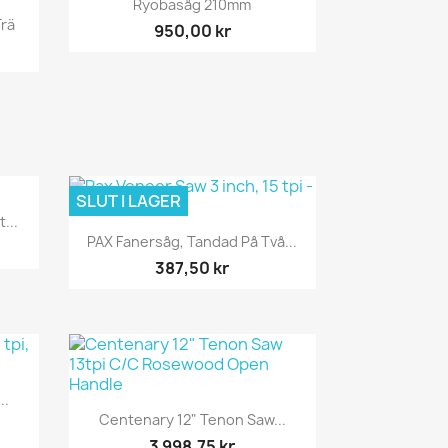

Ryobasåg 210mm
Trä
950,00 kr
SLUT I LAGER
...
Snabbvy

PAX Fanersåg, Tandad På Två...
387,50 kr
..
Snabbvy

Centenary 12" Tenon Saw...
3 998,75 kr