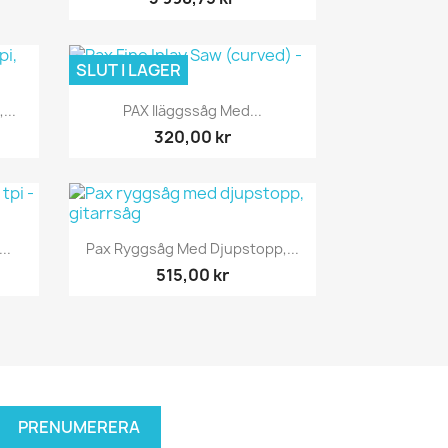
SLUT I LAGER
Snabbvy

...
PAX Iläggssåg Med...
320,00 kr
Snabbvy

..
Pax Ryggsåg Med Djupstopp,...
515,00 kr