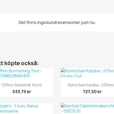
Det finns inga kundrecensioner just nu.
t köpte också:
Snabbvy
Snabbvy


Clifton Sickelstål, Rund
Kijima Saw Kataba - 270mm.
533,75 kr
727,50 kr