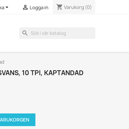
shopping_cart


Varukorg
(0)
ka
Logga in
search
ad
VANS, 10 TPI, KAPTANDAD
I VARUKORGEN