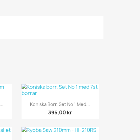
Snabbvy

..
Koniska Borr, Set No 1 Med...
395,00 kr
Snabbvy