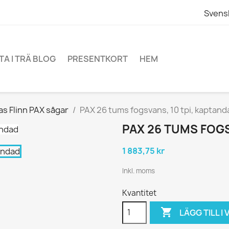
Svens
TA I TRÄ BLOG
PRESENTKORT
HEM
s Flinn PAX sågar
PAX 26 tums fogsvans, 10 tpi, kaptand
PAX 26 TUMS FOGS
1 883,75 kr
Inkl. moms
Kvantitet

LÄGG TILL 