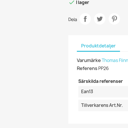

I lager
Dela
Produktdetaljer
Varumärke
Thomas Flin
Referens
PP26
Särskilda referenser
Ean13
Tillverkarens Art.nr.