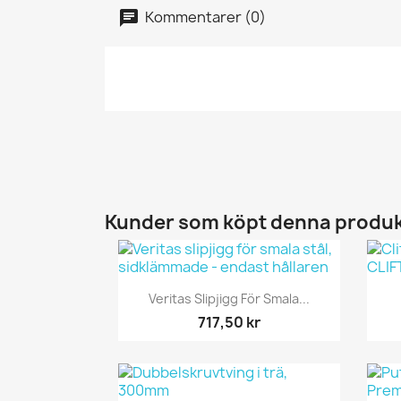
Kommentarer (0)
Kunder som köpt denna produk
Snabbvy

Veritas Slipjigg För Smala...
717,50 kr