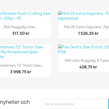
Snabbvy
Snabbvy


PAX Pluggsåg Utan...
PAX 26 Tums Fogsvans, 7tpi,
317,50 kr
1 526,25 kr
Snabbvy

PAX Liten Ryggsåg, 8 Tums.
Snabbvy

entenary 12" Tenon Saw...
428,75 kr
3 998,75 kr
 nyheter och