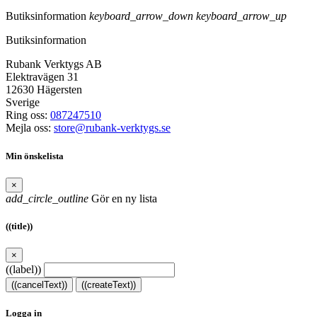
Butiksinformation
keyboard_arrow_down
keyboard_arrow_up
Butiksinformation
Rubank Verktygs AB
Elektravägen 31
12630 Hägersten
Sverige
Ring oss:
087247510
Mejla oss:
store@rubank-verktygs.se
Min önskelista
×
add_circle_outline
Gör en ny lista
((title))
×
((label))
((cancelText))
((createText))
Logga in