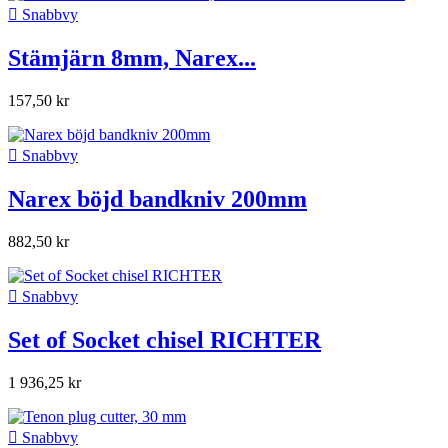

Snabbvy
Stämjärn 8mm, Narex...
157,50 kr

Snabbvy
Narex böjd bandkniv 200mm
882,50 kr

Snabbvy
Set of Socket chisel RICHTER
1 936,25 kr

Snabbvy