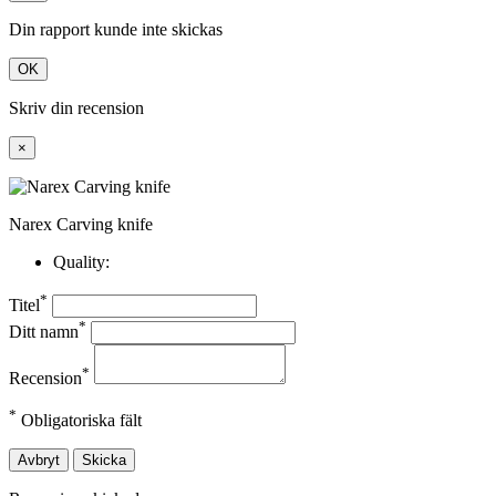
Din rapport kunde inte skickas
OK
Skriv din recension
×
Narex Carving knife
Quality:
*
Titel
*
Ditt namn
*
Recension
*
Obligatoriska fält
Avbryt
Skicka