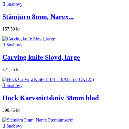

Snabbvy
Stämjärn 8mm, Narex...
157,50 kr

Snabbvy
Carving knife Sloyd, large
321,25 kr

Snabbvy
Hock Karvsnittskniv 38mm blad
398,75 kr

Snabbvy