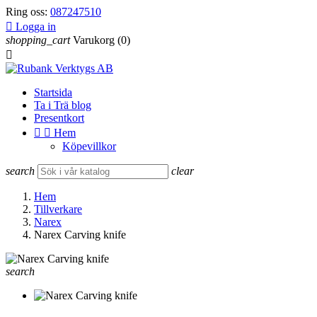
Ring oss:
087247510

Logga in
shopping_cart
Varukorg
(0)

Startsida
Ta i Trä blog
Presentkort


Hem
Köpevillkor
search
clear
Hem
Tillverkare
Narex
Narex Carving knife
search