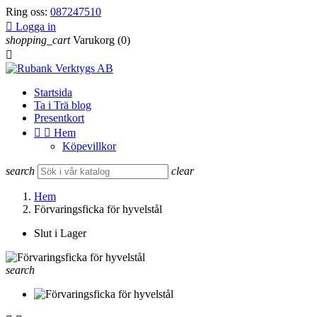
Ring oss:
087247510

Logga in
shopping_cart
Varukorg
(0)

Startsida
Ta i Trä blog
Presentkort


Hem
Köpevillkor
search
clear
Hem
Förvaringsficka för hyvelstål
Slut i Lager
search