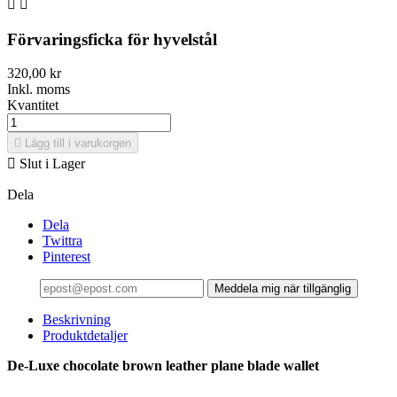


Förvaringsficka för hyvelstål
320,00 kr
Inkl. moms
Kvantitet

Lägg till i varukorgen

Slut i Lager
Dela
Dela
Twittra
Pinterest
Meddela mig när tillgänglig
Beskrivning
Produktdetaljer
De-Luxe chocolate brown leather plane blade wallet