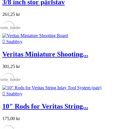
3/8 inch stor pärlstav
261,25 kr
vorite_border

Snabbvy
Veritas Miniature Shooting...
301,25 kr
vorite_border

Snabbvy
10" Rods for Veritas String...
175,00 kr