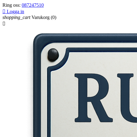
Ring oss:
087247510

Logga in
shopping_cart
Varukorg
(0)
