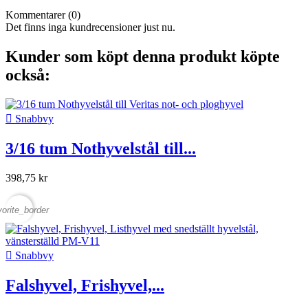
Kommentarer (0)
Det finns inga kundrecensioner just nu.
Kunder som köpt denna produkt köpte
också:

Snabbvy
3/16 tum Nothyvelstål till...
398,75 kr
vorite_border

Snabbvy
Falshyvel, Frishyvel,...