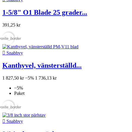
1-5/8" O1 Blade 25 grader...
391,25 kr
vorite_border

Snabbvy
Kanthyvel, vänsterställd...
1 827,50 kr
−5%
1 736,13 kr
−5%
Paket
vorite_border

Snabbvy