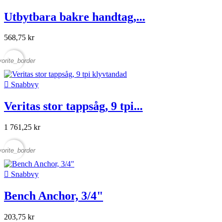
Utbytbara bakre handtag,...
568,75 kr
vorite_border

Snabbvy
Veritas stor tappsåg, 9 tpi...
1 761,25 kr
vorite_border

Snabbvy
Bench Anchor, 3/4"
203,75 kr