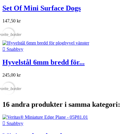
Set Of Mini Surface Dogs
147,50 kr
vorite_border

Snabbvy
Hyvelstål 6mm bredd för...
245,00 kr
vorite_border
16 andra produkter i samma kategori:

Snabbvy