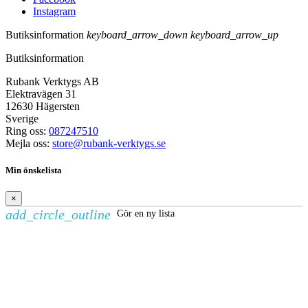
Instagram
Butiksinformation
keyboard_arrow_down
keyboard_arrow_up
Butiksinformation
Rubank Verktygs AB
Elektravägen 31
12630 Hägersten
Sverige
Ring oss:
087247510
Mejla oss:
store@rubank-verktygs.se
Min önskelista
×
add_circle_outline
Gör en ny lista
Skapa en önskelista
×
Önskelistans namn
Avbryt
Skapa en önskelista