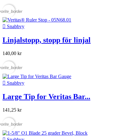
vorite_border

Snabbvy
Linjalstopp, stopp för linjal
140,00 kr
vorite_border

Snabbvy
Large Tip for Veritas Bar...
141,25 kr
vorite_border

Snabbvy