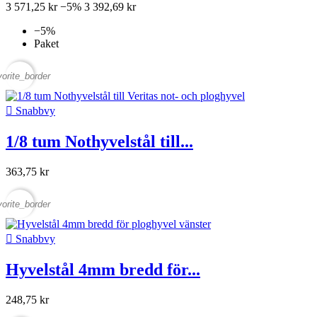
3 571,25 kr
−5%
3 392,69 kr
−5%
Paket
vorite_border

Snabbvy
1/8 tum Nothyvelstål till...
363,75 kr
vorite_border

Snabbvy
Hyvelstål 4mm bredd för...
248,75 kr