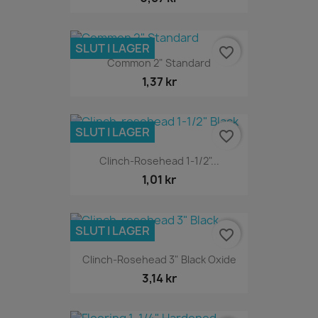
SLUT I LAGER
favorite_border
Common 2" Standard
1,37 kr
SLUT I LAGER
favorite_border
Clinch-Rosehead 1-1/2"...
1,01 kr
SLUT I LAGER
favorite_border
Clinch-Rosehead 3" Black Oxide
3,14 kr