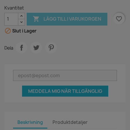
Kvantitet

favorite_border
LÄGG TILL I VARUKORGEN

Slut i Lager
Dela
MEDDELA MIG NÄR TILLGÄNGLIG
Beskrivning
Produktdetaljer