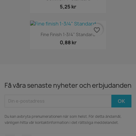
5,25 kr
favorite_border
Fine Finish 1-3/4" Standard
0,88 kr
Få våra senaste nyheter och erbjudanden
Du kan avbryta prenumerationen när som helst. För detta ändamål,
vänligen hitta vår kontaktinformation i det rättsliga meddelandet.