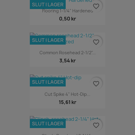
SLUT I LAGER
favorite_border
Flooring 1-1/4" Hardened
0,50 kr
SLUT I LAGER
favorite_border
Common Rosehead 2-1/2"...
3,54 kr
SLUT I LAGER
favorite_border
Cut Spike 4" Hot-Dip...
15,61 kr
SLUT I LAGER
favorite_border