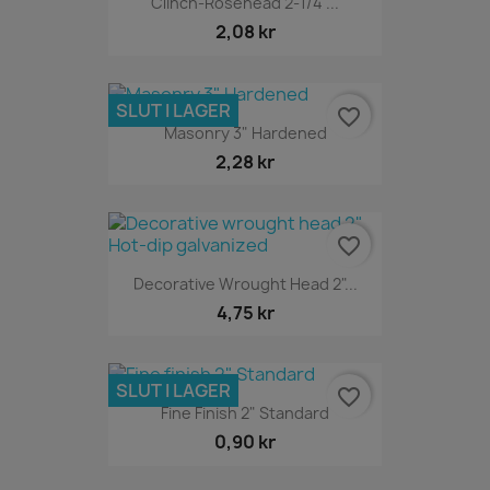
Clinch-Rosehead 2-1/4"...
2,08 kr
SLUT I LAGER
favorite_border
Masonry 3" Hardened
2,28 kr
favorite_border
Decorative Wrought Head 2"...
4,75 kr
SLUT I LAGER
favorite_border
Fine Finish 2" Standard
0,90 kr