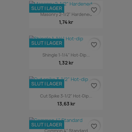
SLUT I LAGER
favorite_border
Masonry 2-1/2" Hardened
1,74 kr
SLUT I LAGER
favorite_border
Shingle 1-1/4" Hot-Dip...
1,32 kr
SLUT I LAGER
favorite_border
Cut Spike 3-1/2" Hot-Dip...
13,63 kr
SLUT I LAGER
favorite_border
Common 4" Standard