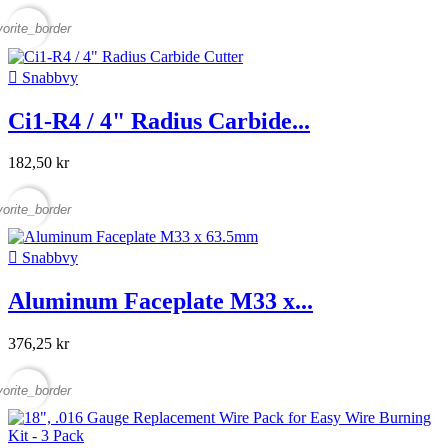
vorite_border

Snabbvy
Ci1-R4 / 4" Radius Carbide...
182,50 kr
vorite_border

Snabbvy
Aluminum Faceplate M33 x...
376,25 kr
vorite_border