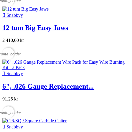
vorite_border

Snabbvy
12 tum Big Easy Jaws
2 410,00 kr
vorite_border

Snabbvy
6", .026 Gauge Replacement...
91,25 kr
vorite_border

Snabbvy