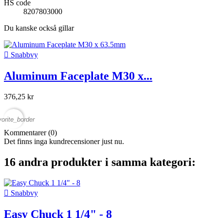
HS code
8207803000
Du kanske också gillar

Snabbvy
Aluminum Faceplate M30 x...
376,25 kr
vorite_border
Kommentarer (0)
Det finns inga kundrecensioner just nu.
16 andra produkter i samma kategori:

Snabbvy
Easy Chuck 1 1/4" - 8