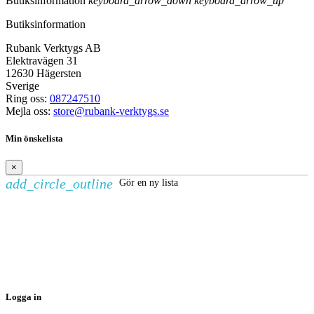
Butiksinformation
keyboard_arrow_down
keyboard_arrow_up
Butiksinformation
Rubank Verktygs AB
Elektravägen 31
12630 Hägersten
Sverige
Ring oss:
087247510
Mejla oss:
store@rubank-verktygs.se
Min önskelista
×
add_circle_outline
Gör en ny lista
Skapa en önskelista
×
Önskelistans namn
Avbryt
Skapa en önskelista
Logga in