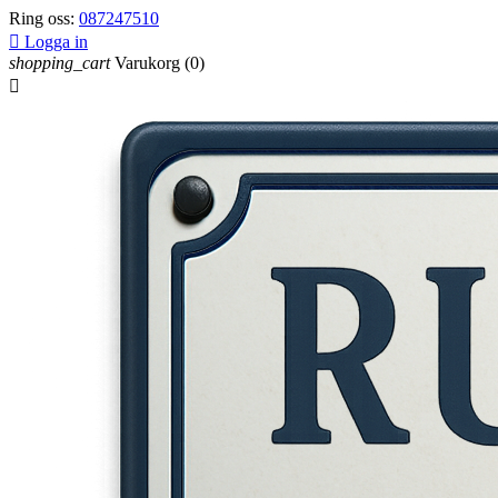
Ring oss:
087247510

Logga in
shopping_cart
Varukorg
(0)
