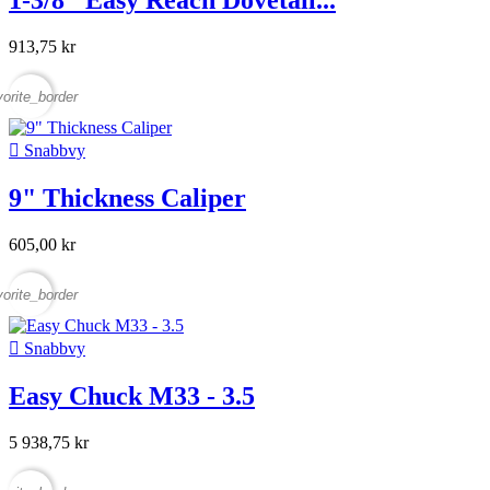
1-3/8" Easy Reach Dovetail...
913,75 kr
vorite_border

Snabbvy
9" Thickness Caliper
605,00 kr
vorite_border

Snabbvy
Easy Chuck M33 - 3.5
5 938,75 kr