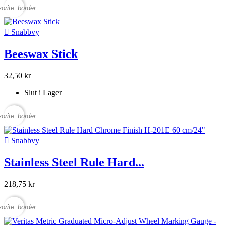
vorite_border

Snabbvy
Beeswax Stick
32,50 kr
Slut i Lager
vorite_border

Snabbvy
Stainless Steel Rule Hard...
218,75 kr
vorite_border