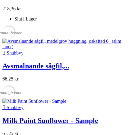
218,36 kr
Slut i Lager
vorite_border

Snabbvy
Avsmalnande sågfil,...
66,25 kr
vorite_border

Snabbvy
Milk Paint Sunflower - Sample
61,25 kr