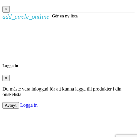
×
add_circle_outline
Gör en ny lista
Skapa en önskelista
×
Önskelistans namn
Avbryt
Skapa en önskelista
Logga in
×
Du måste vara inloggad för att kunna lägga till produkter i din
önskelista.
Logga in
Avbryt