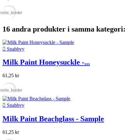
vorite_border
16 andra produkter i samma kategori:

Snabbvy
Milk Paint Honeysuckle -...
61,25 kr
vorite_border

Snabbvy
Milk Paint Beachglass - Sample
61,25 kr