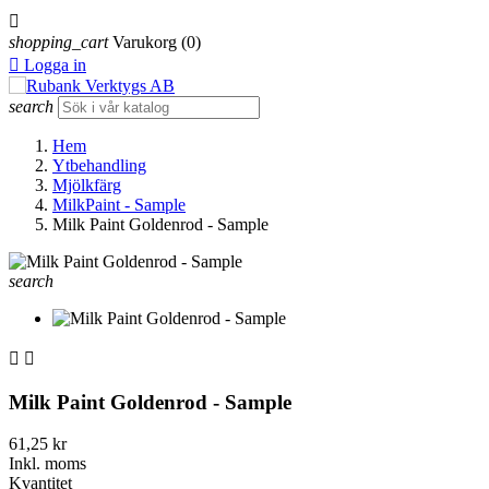

shopping_cart
Varukorg
(0)

Logga in
search
Hem
Ytbehandling
Mjölkfärg
MilkPaint - Sample
Milk Paint Goldenrod - Sample
search


Milk Paint Goldenrod - Sample
61,25 kr
Inkl. moms
Kvantitet