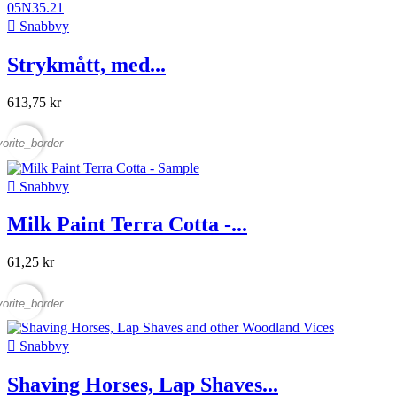

Snabbvy
Strykmått, med...
613,75 kr
vorite_border

Snabbvy
Milk Paint Terra Cotta -...
61,25 kr
vorite_border

Snabbvy
Shaving Horses, Lap Shaves...