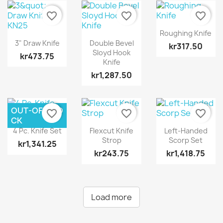
favorite_border
favorite_border
favorite_border
Roughing Knife
3" Draw Knife
Double Bevel
kr317.50
Sloyd Hook
kr473.75
Knife
kr1,287.50
OUT-OF-STO
favorite_border
favorite_border
favorite_border
CK
4 Pc. Knife Set
Flexcut Knife
Left-Handed
Strop
Scorp Set
kr1,341.25
kr243.75
kr1,418.75
Load more