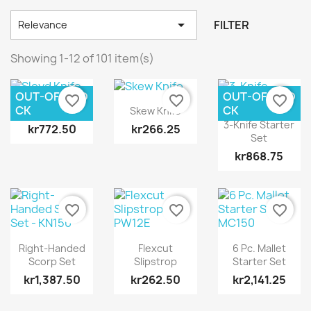

FILTER
Relevance
Showing 1-12 of 101 item(s)
OUT-OF-STO
OUT-OF-STO
favorite_border
favorite_border
favorite_border
CK
CK
Sloyd Knife
Skew Knife
3-Knife Starter
kr772.50
kr266.25
Set
kr868.75
favorite_border
favorite_border
favorite_border
Right-Handed
Flexcut
6 Pc. Mallet
Scorp Set
Slipstrop
Starter Set
kr1,387.50
kr262.50
kr2,141.25