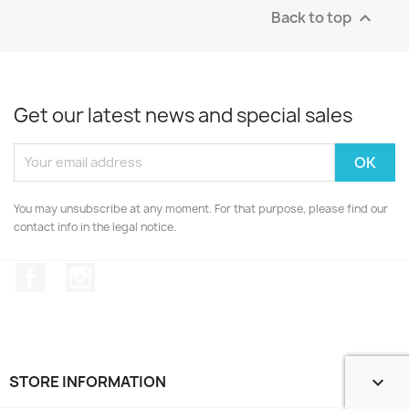
Back to top

Get our latest news and special sales
You may unsubscribe at any moment. For that purpose, please find our
contact info in the legal notice.
Facebook
Instagram
STORE INFORMATION
keyboard_arrow_down